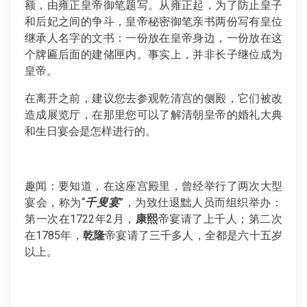
额，由雍正皇帝御笔题写。从雍正起，为了防止皇子
和后妃之间的争斗，皇帝秘密御笔亲书两份写有皇位
继承人名字的文书：一份放在皇帝身边，一份放在这
个牌匾后面的建储匣内。事实上，并非长子继位成为
皇帝。
在离开之前，建议您去参观乾清宫的侧殿，它们被改
造成展览厅，在那里您可以了解清朝皇帝的婚礼大典
和生日宴会是怎样进行的。
趣闻：要知道，在这座宫殿里，曾经举行了两次大型
宴会，称为“
千叟宴
”，为致仕退黜人员而组织举办：
第一次在1722年2月，
康熙
帝宴请了上千人；第二次
在1785年，
乾隆
帝宴请了三千多人，全都是六十五岁
以上。