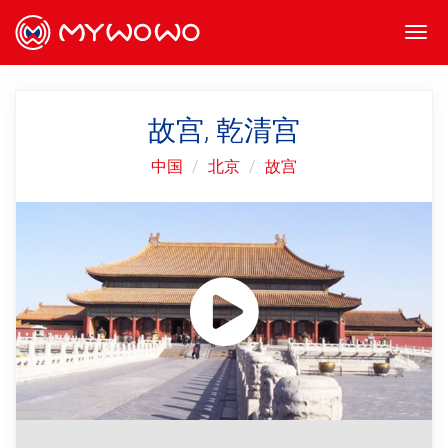
Togg
navi
故宫, 乾清宫
中国
北京
故宫