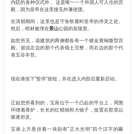
内廷的各种仪式外， 这是唯一一个外国人可入住的宫
殿，因为皇帝在这里接见外藩使团。
在清朝期间，这里也是守丧祭奠时皇帝的停灵之处。
然后，棺材被埋在
景山
公园的皇陵里。
如您所见，该建筑的两侧都各有一个镀金黄铜微型宫
殿。据说左边的那个代表领土完整，而右边的那个代
表五谷丰登。
现在请按下“暂停”按钮，并在进入内部后重新启动。
正如您所看到的，宝座位于一个凸起的平台上，周围
环绕着香炉，长长的红蜡烛和大镜子，放置在那里以
驱逐邪灵。
宝座上方悬挂着一块刻有“正大光明”四个汉字的匾