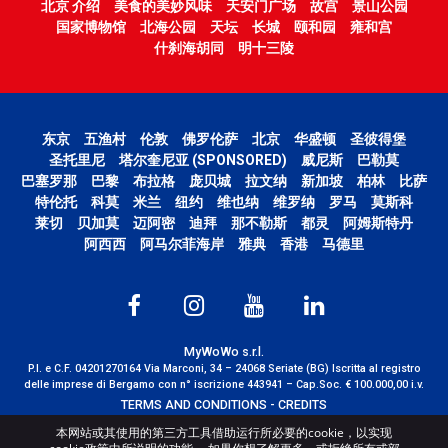
北京 介绍
美食的美妙风味
天安门广场
故宫
景山公园
国家博物馆
北海公园
天坛
长城
颐和园
雍和宫
什刹海胡同
明十三陵
东京
五渔村
伦敦
佛罗伦萨
北京
华盛顿
圣彼得堡
圣托里尼
塔尔奎尼亚 (SPONSORED)
威尼斯
巴勒莫
巴塞罗那
巴黎
布拉格
庞贝城
拉文纳
新加坡
柏林
比萨
特伦托
科莫
米兰
纽约
维也纳
维罗纳
罗马
莫斯科
莱切
贝加莫
迈阿密
迪拜
那不勒斯
都灵
阿姆斯特丹
阿西西
阿马尔菲海岸
雅典
香港
马德里
MyWoWo s.r.l.
P.I. e C.F. 04201270164 Via Marconi, 34 – 24068 Seriate (BG) Iscritta al registro
delle imprese di Bergamo con n° iscrizione 443941 – Cap.Soc. € 100.000,00 i.v.
TERMS AND CONDITIONS
-
CREDITS
本网站或其使用的第三方工具借助运行所必要的cookie，以实现