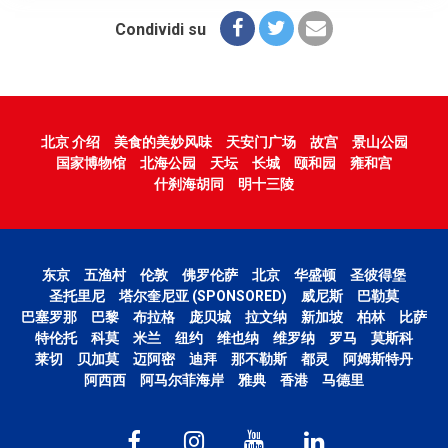
Condividi su
北京 介绍
美食的美妙风味
天安门广场
故宫
景山公园
国家博物馆
北海公园
天坛
长城
颐和园
雍和宫
什刹海胡同
明十三陵
东京
五渔村
伦敦
佛罗伦萨
北京
华盛顿
圣彼得堡
圣托里尼
塔尔奎尼亚 (SPONSORED)
威尼斯
巴勒莫
巴塞罗那
巴黎
布拉格
庞贝城
拉文纳
新加坡
柏林
比萨
特伦托
科莫
米兰
纽约
维也纳
维罗纳
罗马
莫斯科
莱切
贝加莫
迈阿密
迪拜
那不勒斯
都灵
阿姆斯特丹
阿西西
阿马尔菲海岸
雅典
香港
马德里