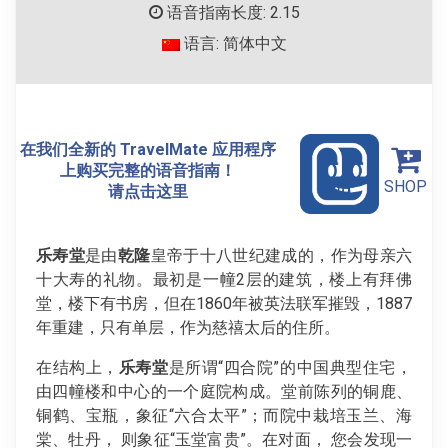
语音指南长度: 2.15
语言: 简体中文
在我们全新的 TravelMate 应用程序
上购买完整的语音指南！
SHOP
请点击这里
乐寿堂
是由
乾隆
皇帝于十八世纪建成的，作为母亲六
十大寿的礼物。最初是一幢2层的建筑，楼上有拜佛
堂，楼下有书房，但在1860年被英法联军摧毁，1887
年重建，只有单层，作为慈禧太后的住所。
在结构上，
乐寿堂
是所谓“四合院”的中国典型住宅，
由四幢楼和中心的一个庭院构成。堂前陈列的铜鹿、
铜鹤、宝瓶，象征“六合太平”；而院中栽培玉兰、海
棠、牡丹， 则象征“玉堂富贵”。在对面， 您会发现一