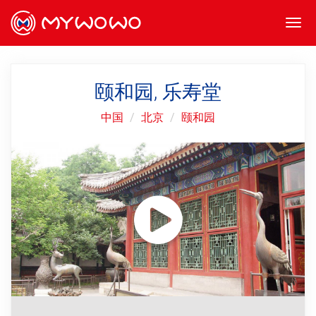
Togg
navi
颐和园, 乐寿堂
中国
北京
颐和园