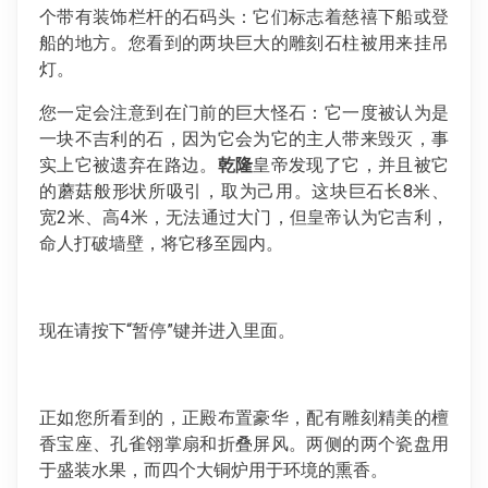
个带有装饰栏杆的石码头：它们标志着慈禧下船或登
船的地方。您看到的两块巨大的雕刻石柱被用来挂吊
灯。
您一定会注意到在门前的巨大怪石：它一度被认为是
一块不吉利的石，因为它会为它的主人带来毁灭，事
实上它被遗弃在路边。
乾隆
皇帝发现了它，并且被它
的蘑菇般形状所吸引，取为己用。这块巨石长8米、
宽2米、高4米，无法通过大门，但皇帝认为它吉利，
命人打破墙壁，将它移至园内。
现在请按下“暂停”键并进入里面。
正如您所看到的，正殿布置豪华，配有雕刻精美的檀
香宝座、孔雀翎掌扇和折叠屏风。两侧的两个瓷盘用
于盛装水果，而四个大铜炉用于环境的熏香。