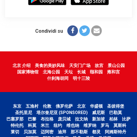
Condividi su
北京 介绍
美食的美妙风味
天安门广场
故宫
景山公园
国家博物馆
北海公园
天坛
长城
颐和园
雍和宫
什刹海胡同
明十三陵
东京
五渔村
伦敦
佛罗伦萨
北京
华盛顿
圣彼得堡
圣托里尼
塔尔奎尼亚 (SPONSORED)
威尼斯
巴勒莫
巴塞罗那
巴黎
布拉格
庞贝城
拉文纳
新加坡
柏林
比萨
特伦托
科莫
米兰
纽约
维也纳
维罗纳
罗马
莫斯科
莱切
贝加莫
迈阿密
迪拜
那不勒斯
都灵
阿姆斯特丹