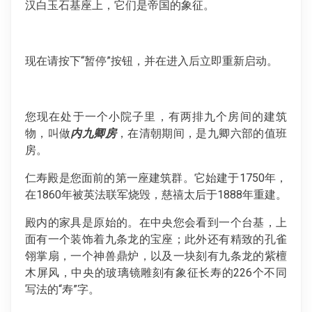
汉白玉石基座上，它们是帝国的象征。
现在请按下“暂停”按钮，并在进入后立即重新启动。
您现在处于一个小院子里，有两排九个房间的建筑
物，叫做
内九卿房
，在清朝期间，是九卿六部的值班
房。
仁寿殿是您面前的第一座建筑群。它始建于1750年，
在1860年被英法联军烧毁，慈禧太后于1888年重建。
殿内的家具是原始的。在中央您会看到一个台基，上
面有一个装饰着九条龙的宝座；此外还有精致的孔雀
翎掌扇，一个神兽鼎炉，以及一块刻有九条龙的紫檀
木屏风，中央的玻璃镜雕刻有象征长寿的226个不同
写法的“寿”字。