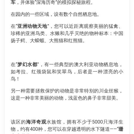
车
，并体验“深海历奇”的模拟探秘旅程。
在园内的一些区域，设有数个自然栖息地。
在“
亚洲动物天地
”，您可以近距离观察美丽的猛禽、
珍稀的亚洲鸟类、水獭和几乎灭绝的物种标本：中国
扬子鳄、大蝾螈、大熊猫和红熊猫。
在“
梦幻水都
”，有一些典型的澳大利亚动物栖息地，
如考拉、红颈袋鼠和笑翠鸟，后者是一种漂亮的小
鸟！
另一种需要拯救保护的动物是非常特别的川金丝猴，
这是一种非常美丽的动物，浅蓝色的鼻子非常甜美。
该区的
海洋奇观
水族馆，拥有不少于5000只海洋生
物，约有400种，您可以在穿越透明的水下隧道——“
珊