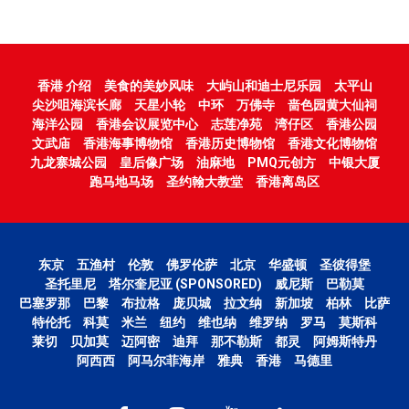
香港 介绍
美食的美妙风味
大屿山和迪士尼乐园
太平山
尖沙咀海滨长廊
天星小轮
中环
万佛寺
啬色园黄大仙祠
海洋公园
香港会议展览中心
志莲净苑
湾仔区
香港公园
文武庙
香港海事博物馆
香港历史博物馆
香港文化博物馆
九龙寨城公园
皇后像广场
油麻地
PMQ元创方
中银大厦
跑马地马场
圣约翰大教堂
香港离岛区
东京
五渔村
伦敦
佛罗伦萨
北京
华盛顿
圣彼得堡
圣托里尼
塔尔奎尼亚 (SPONSORED)
威尼斯
巴勒莫
巴塞罗那
巴黎
布拉格
庞贝城
拉文纳
新加坡
柏林
比萨
特伦托
科莫
米兰
纽约
维也纳
维罗纳
罗马
莫斯科
莱切
贝加莫
迈阿密
迪拜
那不勒斯
都灵
阿姆斯特丹
阿西西
阿马尔菲海岸
雅典
香港
马德里