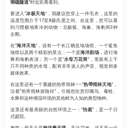
瑚礁隧道
”时近距离看到。
要进入“
冰极天地
”，我建议您穿上一件毛衣，这里的
温度范围介于17至8摄氏度之间。在这里，您可以看
到习惯极地寒冷的动物：北极狐、海象、海豹和3种
企鹅。
在“
海洋天地
”，设有一个长江栖息地场馆、一个鲨鱼
场馆以及两个精彩的景点：一个是
海洋剧场
，进行海
豚和海豹表演；另一个是“
水母万花筒
”，里面有上千
只不同种类的水母，配有非常迷人的声音、视觉和多
媒体效果。
在这里还有一个重建的热带雨林——“
热帶雨林天地
”，
沿着“热带雨林探险径”，引领您欣赏巨嘴鸟、毒蛙、
水豚和这种潮湿环境的其他鲜为人知的典型物种。
这里还有最美丽的自然环境之一：“
怡庭
”，是一个日
式庭院。
趣闻：最高点是
海洋摩天塔
，高达72米。这不是一个