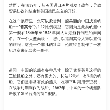
然而，在1839年，从英国进口鸦片引发了战争，导致
贸易协议的结束和英国殖民主义的开始。
在这个展厅里，您可以欣赏到一艘美丽的中国戎克帆
船——“
耆英号
”的1:12比例模型，它因为是此类帆船中
第一艘在1846年至1848年间从香港航行到纽约而闻
名。在一个大型面板上，您可以追溯其令人难以置信
的旅程，这是一个非凡的壮举，伦敦特意制作了一枚
纪念章来纪念这一事件。
趣闻：中国的帆船有各种尺寸，除了像耆英号这样的
三桅帆船之外，还有更大的、长达120米、有9桅的帆
船。它们是非常有效的船只，在和平时期用于贸易，
在战争时期则作为战船。1662年，中国的一个帆船队
击败了殖民台湾的荷兰舰队。