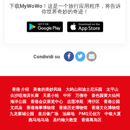
下载MyWoWo！这是一个旅行应用程序，将告诉
你世界奇妙的奇迹！
Condividi su
香港 介绍
美食的美妙风味
大屿山和迪士尼乐园
太平山
尖沙咀海滨长廊
天星小轮
中环
万佛寺
啬色园黄大仙祠
海洋公园
香港会议展览中心
志莲净苑
湾仔区
香港公园
文武庙
香港海事博物馆
香港历史博物馆
香港文化博物馆
九龙寨城公园
皇后像广场
油麻地
PMQ元创方
中银大厦
跑马地马场
圣约翰大教堂
香港离岛区