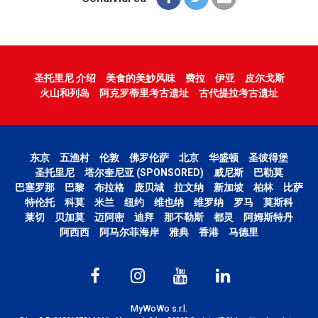
圣托里尼 介绍
美食的美妙风味
费拉
伊亚
皮尔戈斯
火山和列岛
阿克罗蒂里考古遗址
古代提拉考古遗址
东京
五渔村
伦敦
佛罗伦萨
北京
华盛顿
圣彼得堡
圣托里尼
塔尔奎尼亚 (SPONSORED)
威尼斯
巴勒莫
巴塞罗那
巴黎
布拉格
庞贝城
拉文纳
新加坡
柏林
比萨
特伦托
科莫
米兰
纽约
维也纳
维罗纳
罗马
莫斯科
莱切
贝加莫
迈阿密
迪拜
那不勒斯
都灵
阿姆斯特丹
阿西西
阿马尔菲海岸
雅典
香港
马德里
MyWoWo s.r.l.