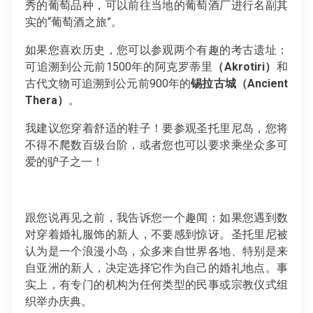
秀的葡萄品种，可以前往当地的葡萄酒厂进行名副其
实的“葡萄酒之旅”。
如果您喜欢历史，您可以参观两个有趣的考古遗址：
可追溯到公元前1500年的阿克罗蒂里
（
Akrotiri
）
和
古代文物可追溯到公元前900年的
锡拉古城
（
Ancient
Thera
）
。
我建议您穿着舒适的鞋子！要参观圣托里尼岛，您将
不得不爬数百级台阶，或者您也可以要求乘坐众多可
爱的驴子之一！
跟您说再见之前，我告诉您一个趣闻：如果您遇到数
对穿着婚礼服饰的新人，不要感到惊讶。圣托里尼被
认为是一个浪漫小岛，众多来自世界各地、特别是来
自亚洲的新人，决定选择它作为自己的婚礼地点。事
实上，有专门的机构为任何类型的民事或宗教仪式组
织举办庆典。