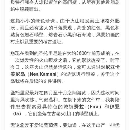
质特征和令人难以置信的高峭壁，从所有其他希腊岛
屿中脱颖而出。
这颗小小的绿色珍珠，由于火山喷发而土壤格外肥
沃，而且还有迷人的日落景观，高耸的红色、黑色和
赭黄色岩石峭壁，熔岩石小黑卵石海滩，风景如画的
村庄以及重要的考古遗址。
您现在看到的圣托里尼是在大约3600年前形成的，在
一次爆发性的火山喷发之后，它的形状改变了。时至
今日，这座火山仍然是活跃的，您可以通过对
尼
亚卡
美尼岛
（
Nea Kameni
）的游览进行印鉴，关于这个
岛我将在后续的文件讲解。
圣托里尼最好在四月至十月之间游览，因为这段时间
里海风吹拂，气候温和。在接下来的文件中，我将陪
伴您去探索最具特色的城镇
费拉
（
Fira
）
和
伊亚
（
Ia
）
，它们坐落在古老火山口的峭壁顶上。
无论您爱不爱喝葡萄酒，要知道，在这里出产一些优