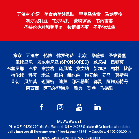
五渔村 介绍
美食的美妙风味
里奥马焦雷
马纳罗拉
科尔尼利亚
韦尔纳扎
蒙特罗索
韦内雷港
圣特伦佐村和莱里奇
拉斯佩齐亚
圣乔治城堡
东京
五渔村
伦敦
佛罗伦萨
北京
华盛顿
圣彼得堡
圣托里尼
塔尔奎尼亚 (SPONSORED)
威尼斯
巴勒莫
巴塞罗那
巴黎
布拉格
庞贝城
拉文纳
新加坡
柏林
比萨
特伦托
科莫
米兰
纽约
维也纳
维罗纳
罗马
莫斯科
莱切
贝加莫
迈阿密
迪拜
那不勒斯
都灵
阿姆斯特丹
阿西西
阿马尔菲海岸
雅典
香港
马德里
MyWoWo s.r.l.
P.I. e C.F. 04201270164 Via Marconi, 34 – 24068 Seriate (BG) Iscritta al registro
delle imprese di Bergamo con n° iscrizione 443941 – Cap.Soc. € 100.000,00 i.v.
TERMS AND CONDITIONS
-
CREDITS