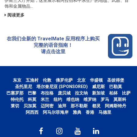
伊斯兰大厅开始，这里展示着阿拉伯和中东生产的地毯、武器、首
饰和金属物品...
阅读更多
在我们全新的 TravelMate 应用程序上购买
完整的语音指南！
请点击这里
东京
五渔村
伦敦
佛罗伦萨
北京
华盛顿
圣彼得堡
圣托里尼
塔尔奎尼亚 (SPONSORED)
威尼斯
巴勒莫
巴塞罗那
巴黎
布拉格
庞贝城
拉文纳
新加坡
柏林
比萨
特伦托
科莫
米兰
纽约
维也纳
维罗纳
罗马
莫斯科
莱切
贝加莫
迈阿密
迪拜
那不勒斯
都灵
阿姆斯特丹
阿西西
阿马尔菲海岸
雅典
香港
马德里