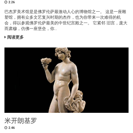
2.26
巴杰罗美术馆是是佛罗伦萨最激动人心的博物馆之一。 这是一座雕
塑馆，拥有众多文艺复兴时期的杰作，也为你带来一次难得的机
会，得以参观佛罗伦萨最美的中世纪宫殿之一。 它紧邻 旧宫，庞大
而肃穆，仿佛一座堡垒，你...
阅读更多
米开朗基罗
2.46