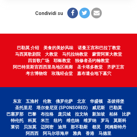
Condividi su
巴勒莫 介绍
美食的美妙风味
诺曼王宫和巴拉丁教堂
马西莫歌剧院
大教堂
马托拉纳教堂
蒙雷阿莱大教堂
四首歌广场
耶稣教堂
独修者圣约翰教堂
阿巴特里斯宫西西里岛地区画廊
圣卡塔多教堂
齐萨王宫
考古博物馆
玫瑰经会堂
嘉布遣会地下墓穴
东京
五渔村
伦敦
佛罗伦萨
北京
华盛顿
圣彼得堡
圣托里尼
塔尔奎尼亚 (SPONSORED)
威尼斯
巴勒莫
巴塞罗那
巴黎
布拉格
庞贝城
拉文纳
新加坡
柏林
比萨
特伦托
科莫
米兰
纽约
维也纳
维罗纳
罗马
莫斯科
莱切
贝加莫
迈阿密
迪拜
那不勒斯
都灵
阿姆斯特丹
阿西西
阿马尔菲海岸
雅典
香港
马德里