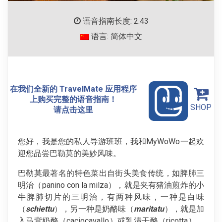
语音指南长度: 2.43
语言: 简体中文
在我们全新的 TravelMate 应用程序
上购买完整的语音指南！
SHOP
请点击这里
您好，我是您的私人导游班班，我和MyWoWo一起欢
迎您品尝巴勒莫的美妙风味。
巴勒莫最著名的特色菜出自街头美食传统，如脾肺三
明治（panino con la milza），就是夹有猪油煎炸的小
牛脾肺切片的三明治，有两种风味，一种是白味
（
schiettu
），另一种是奶酪味（
maritatu
），就是加
入马背奶酪（caciocavallo）或乳清干酪（ricotta）。