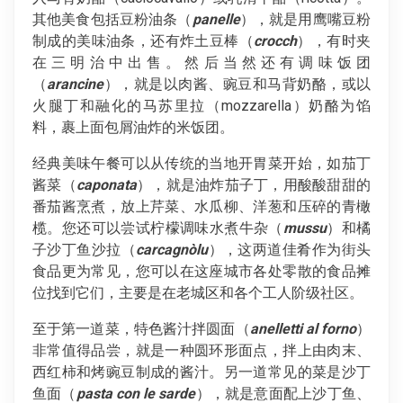
其他美食包括豆粉油条（
panelle
），就是用鹰嘴豆粉
制成的美味油条，还有炸土豆棒（
crocch
），有时夹
在三明治中出售。然后当然还有调味饭团
（
arancine
），就是以肉酱、豌豆和马背奶酪，或以
火腿丁和融化的马苏里拉（mozzarella）奶酪为馅
料，裹上面包屑油炸的米饭团。
经典美味午餐可以从传统的当地开胃菜开始，如茄丁
酱菜（
caponata
），就是油炸茄子丁，用酸酸甜甜的
番茄酱烹煮，放上芹菜、水瓜柳、洋葱和压碎的青橄
榄。您还可以尝试柠檬调味水煮牛杂（
mussu
）和橘
子沙丁鱼沙拉（
carcagnòlu
），这两道佳肴作为街头
食品更为常见，您可以在这座城市各处零散的食品摊
位找到它们，主要是在老城区和各个工人阶级社区。
至于第一道菜，特色酱汁拌圆面（
anelletti al forno
）
非常值得品尝，就是一种圆环形面点，拌上由肉末、
西红柿和烤豌豆制成的酱汁。另一道常见的菜是沙丁
鱼面（
pasta con le sarde
），就是意面配上沙丁鱼、