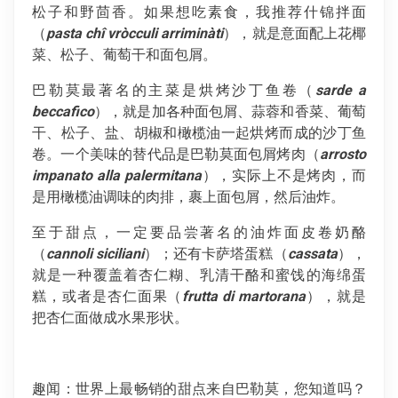
松子和野茴香。如果想吃素食，我推荐什锦拌面
（
pasta chî vròcculi arriminàti
），就是意面配上花椰
菜、松子、葡萄干和面包屑。
巴勒莫最著名的主菜是烘烤沙丁鱼卷（
sarde a
beccafico
），就是加各种面包屑、蒜蓉和香菜、葡萄
干、松子、盐、胡椒和橄榄油一起烘烤而成的沙丁鱼
卷。一个美味的替代品是巴勒莫面包屑烤肉（
arrosto
impanato alla palermitana
），实际上不是烤肉，而
是用橄榄油调味的肉排，裹上面包屑，然后油炸。
至于甜点，一定要品尝著名的油炸面皮卷奶酪
（
cannoli
siciliani
）；还有卡萨塔蛋糕（
cassata
），
就是一种覆盖着杏仁糊、乳清干酪和蜜饯的海绵蛋
糕，或者是杏仁面果（
frutta di martorana
），就是
把杏仁面做成水果形状。
趣闻：世界上最畅销的甜点来自巴勒莫，您知道吗？