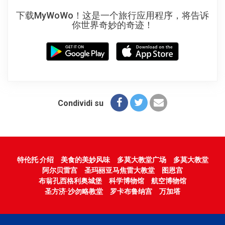
下载MyWoWo！这是一个旅行应用程序，将告诉
你世界奇妙的奇迹！
Condividi su
特伦托 介绍
美食的美妙风味
多莫大教堂广场
多莫大教堂
阿尔贝雷宫
圣玛丽亚马焦雷大教堂
图恩宫
布翁孔西格利奥城堡
科学博物馆
航空博物馆
圣方济·沙勿略教堂
罗卡布鲁纳宫
万加塔