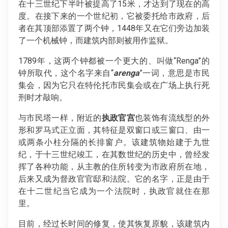
在十三世纪下半叶被提高了15米，才达到了现在的高
度。在接下来的一个世纪初，它被委托给市政府，后
者在其顶部添置了两个钟，1448年又在它们旁边加装
了一个机械钟，而建筑内部则被用作监狱。
1789年，这两个钟都被一个更大的、叫做“Renga”的
钟所取代，这个名字来自“
arenga
”一词，意思是市民
集会，因为它只在特伦托市民集会或在广场上执行死
刑时才敲响。
与市民塔一样，附近的
执政官宫
也装饰有流线型的外
形和罗马式正立面，其特征是双窗口或三窗口、由一
或两条小柱分隔的长排窗户。该建筑物始建于九世
纪，于十三世纪竣工，在其数世纪的历史中，曾经发
挥了各种功能，从主教的住所转变为市政府所在地，
后来又成为督政官官邸和法院。它的名字，正是由于
在十二世纪当它成为一个法院时，执政官就住在那
里。
目前，经过长时间的修复，使其恢复原貌，该建筑内