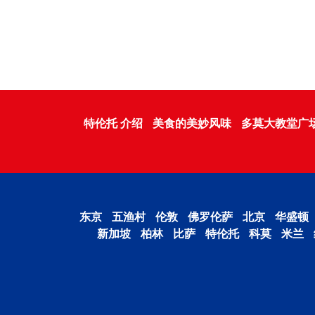
特伦托 介绍
美食的美妙风味
多莫大教堂广
东京
五渔村
伦敦
佛罗伦萨
北京
华盛顿
新加坡
柏林
比萨
特伦托
科莫
米兰