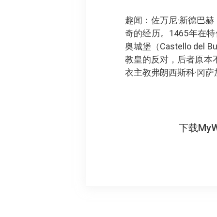
趣闻：佐万尼·新德巴赫
奇的经历。1465年
奥城堡（Castello 
教皇的反对，后者原本不
衣主教弗朗西斯科·冈萨加（F
下载My