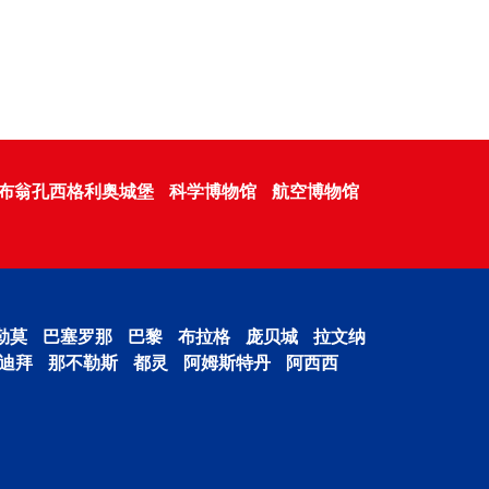
布翁孔西格利奥城堡
科学博物馆
航空博物馆
勒莫
巴塞罗那
巴黎
布拉格
庞贝城
拉文纳
迪拜
那不勒斯
都灵
阿姆斯特丹
阿西西