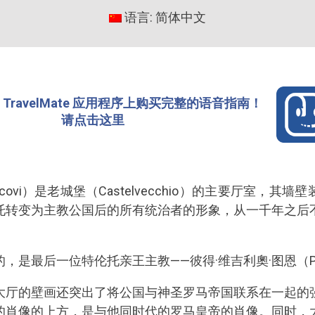
语言: 简体中文
TravelMate 应用程序上购买完整的语音指南！
请点击这里
Vescovi）是老城堡（Castelvecchio）的主要厅室
托转变为主教公国后的所有统治者的形象，从一千年之后
最后一位特伦托亲王主教——彼得·维吉利奧·图恩（Pietro V
大厅的壁画还突出了将公国与神圣罗马帝国联系在一起的
的肖像的上方，是与他同时代的罗马皇帝的肖像。同时，