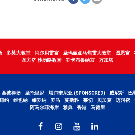
场
多莫大教堂
阿尔贝雷宫
圣玛丽亚马焦雷大教堂
图恩宫
圣方济·沙勿略教堂
罗卡布鲁纳宫
万加塔
圣彼得堡
圣托里尼
塔尔奎尼亚 (SPONSORED)
威尼斯
巴
纽约
维也纳
维罗纳
罗马
莫斯科
莱切
贝加莫
迈阿密
阿马尔菲海岸
雅典
香港
马德里