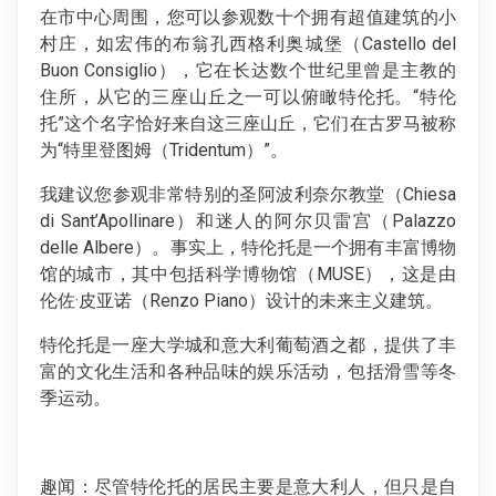
在市中心周围，您可以参观数十个拥有超值建筑的小
村庄，如宏伟的布翁孔西格利奥城堡（Castello del
Buon Consiglio），它在长达数个世纪里曾是主教的
住所，从它的三座山丘之一可以俯瞰特伦托。“特伦
托”这个名字恰好来自这三座山丘，它们在古罗马被称
为“特里登图姆（Tridentum）”。
我建议您参观非常特别的圣阿波利奈尔教堂（Chiesa
di Sant’Apollinare）和迷人的阿尔贝雷宫（Palazzo
delle Albere）。事实上，特伦托是一个拥有丰富博物
馆的城市，其中包括科学博物馆（MUSE），这是由
伦佐·皮亚诺（Renzo Piano）设计的未来主义建筑。
特伦托是一座大学城和意大利葡萄酒之都，提供了丰
富的文化生活和各种品味的娱乐活动，包括滑雪等冬
季运动。
趣闻：尽管特伦托的居民主要是意大利人，但只是自