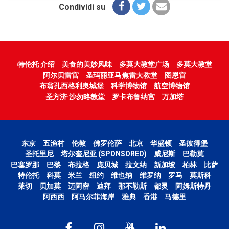
Condividi su
特伦托 介绍
美食的美妙风味
多莫大教堂广场
多莫大教堂
阿尔贝雷宫
圣玛丽亚马焦雷大教堂
图恩宫
布翁孔西格利奥城堡
科学博物馆
航空博物馆
圣方济·沙勿略教堂
罗卡布鲁纳宫
万加塔
东京
五渔村
伦敦
佛罗伦萨
北京
华盛顿
圣彼得堡
圣托里尼
塔尔奎尼亚 (SPONSORED)
威尼斯
巴勒莫
巴塞罗那
巴黎
布拉格
庞贝城
拉文纳
新加坡
柏林
比萨
特伦托
科莫
米兰
纽约
维也纳
维罗纳
罗马
莫斯科
莱切
贝加莫
迈阿密
迪拜
那不勒斯
都灵
阿姆斯特丹
阿西西
阿马尔菲海岸
雅典
香港
马德里