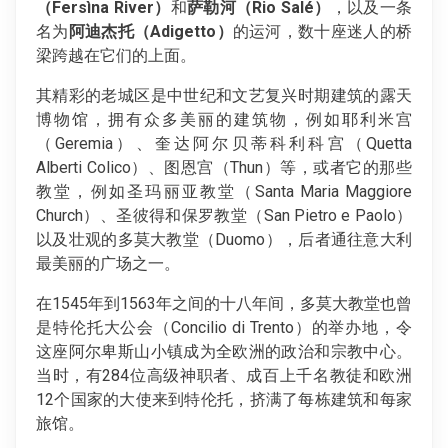
（Fersìna River）
和
萨勒河（Rio Salé）
，以及一条
名为
阿迪杰托（Adigetto）
的运河，数十座迷人的桥
梁跨越在它们的上面。
其精彩的老城区是中世纪和文艺复兴时期建筑的露天
博物馆，拥有众多美丽的建筑物，例如耶利米宫
（Geremia）、奎达阿尔贝蒂科利科宫（Quetta
Alberti Colico）、图恩宫（Thun）等，或者它的那些
教堂，例如圣玛丽亚教堂（Santa Maria Maggiore
Church）、圣彼得和保罗教堂（San Pietro e Paolo）
以及壮观的多莫大教堂（Duomo），后者通往意大利
最美丽的广场之一。
在1545年到1563年之间的十八年间，多莫大教堂也曾
是特伦托大公会（Concilio di Trento）的举办地，令
这座阿尔卑斯山小镇成为全欧洲的政治和宗教中心。
当时，有284位高级神职者、成百上千名教徒和欧洲
12个国家的大使来到特伦托，挤满了每栋建筑和每家
旅馆。