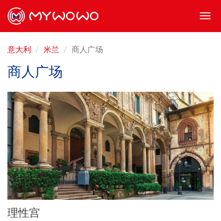
Togg
navi
意大利
米兰
商人广场
商人广场
理性宫