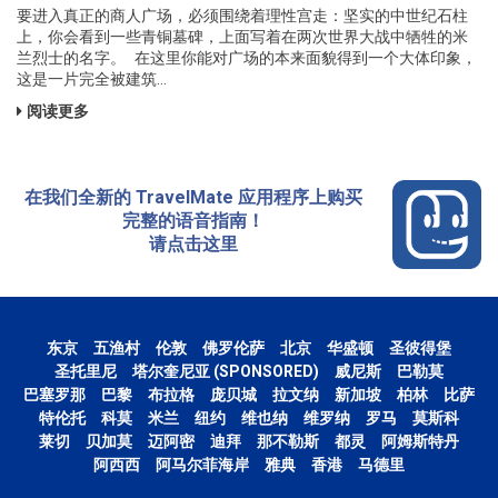
要进入真正的商人广场，必须围绕着理性宫走：坚实的中世纪石柱
上，你会看到一些青铜墓碑，上面写着在两次世界大战中牺牲的米
兰烈士的名字。 在这里你能对广场的本来面貌得到一个大体印象，
这是一片完全被建筑...
阅读更多
在我们全新的 TravelMate 应用程序上购买
完整的语音指南！
请点击这里
东京
五渔村
伦敦
佛罗伦萨
北京
华盛顿
圣彼得堡
圣托里尼
塔尔奎尼亚 (SPONSORED)
威尼斯
巴勒莫
巴塞罗那
巴黎
布拉格
庞贝城
拉文纳
新加坡
柏林
比萨
特伦托
科莫
米兰
纽约
维也纳
维罗纳
罗马
莫斯科
莱切
贝加莫
迈阿密
迪拜
那不勒斯
都灵
阿姆斯特丹
阿西西
阿马尔菲海岸
雅典
香港
马德里