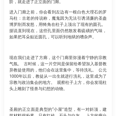
阶，就走进了正立面的门廊。
进入门廊之前，你会看到左边有一根白色大理石的罗
马柱：古老的传说称，魔鬼因为无法引诱清廉的圣盎
博罗削而发怒，用犄角在柱子上顶出了现有的圆孔。
据说直到现在，这些孔里面仍然散发着硫磺的气味，
如果把耳朵贴近圆孔，可以听到地狱的嘈杂声。
现在我们走进了方廊，这个门廊里弥漫着宁静的宗教
气氛。 古时候，这一片空间是保留给希望加入基督教
异教徒使用的，他们会在这里集中，等待洗礼。 公元
1000年以后，教徒从一出生就进行洗礼，这里成为了
宗教与政治集会的地方。 观察柱子上方，你会发现柱
头上雕刻了怪兽与幻想的动物。
圣殿的正立面是典型的“小屋”造型，有一对斜顶，建
筑材料很朴素，只有红砖、石头与白灰。 上方的廊台