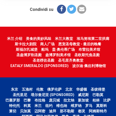
Condividi su
米兰 介绍
美食的美妙风味
米兰大教堂
埃马努埃莱二世拱廊
斯卡拉大剧院
商人广场
恩宠圣母教堂 - 最后的晚餐
斯福尔扎城堡
船坞
盖·奥伦蒂广场
布雷拉美术馆
圣盎博罗削圣殿
盎博罗削美术馆
圣欧斯托焦圣殿
圣老楞佐圣殿
圣毛里齐奥教堂
EATALY SMERALDO (SPONSORED)
波尔迪·佩佐利博物馆
东京
五渔村
伦敦
佛罗伦萨
北京
华盛顿
圣彼得堡
圣托里尼
塔尔奎尼亚 (SPONSORED)
威尼斯
巴勒莫
巴塞罗那
巴黎
布拉格
庞贝城
拉文纳
新加坡
柏林
比萨
特伦托
科莫
米兰
纽约
维也纳
维罗纳
罗马
莫斯科
莱切
贝加莫
迈阿密
迪拜
那不勒斯
都灵
阿姆斯特丹