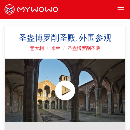
Togg
navi
圣盎博罗削圣殿, 外围参观
意大利
米兰
圣盎博罗削圣殿