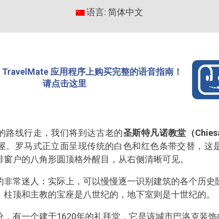
语言: 简体中文
TravelMate 应用程序上购买完整的语音指南！
请点击这里
的路线行走，我们将到达古老的
圣斯特凡诺教堂（Chiesa di
屋。罗马式正立面呈现传统的白色和红色条带交替，这
排窗户的八角形圆顶格外醒目，从右侧清晰可见。
的非常迷人：实际上，可以慢慢逐一识别建筑的各个历史
、柱顶和主教的宝座是八世纪的，地下室则是十世纪的。
，有一个建于1620年的礼拜堂，它是该城市巴洛克装