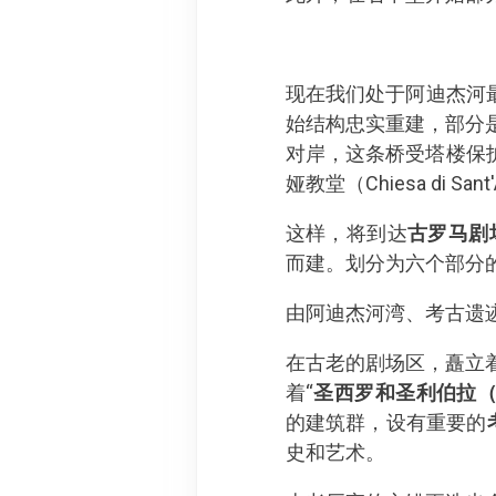
现在我们处于阿迪杰河
始结构忠实重建，部分
对岸，这条桥受塔楼保护
娅教堂（Chiesa di Sa
这样，将到达
古罗马剧场（
而建。划分为六个部分
由阿迪杰河湾、考古遗
在古老的剧场区，矗立
着“
圣西罗和圣利伯拉（Santi
的建筑群，设有重要的
史和艺术。