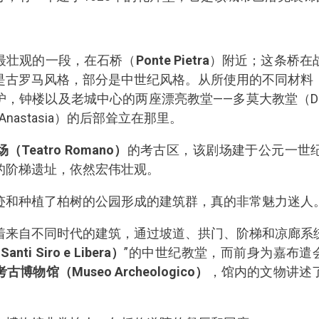
最壮观的一段，在石桥（
Ponte Pietra
）附近；这条桥在
是古罗马风格，部分是中世纪风格。从所使用的不同材料
，钟楼以及老城中心的两座漂亮教堂——多莫大教堂（D
nt'Anastasia）的后部耸立在那里。
Teatro Romano）
的考古区，该剧场建于公元一世
的阶梯遗址，依然宏伟壮观。
迹和种植了柏树的公园形成的建筑群，真的非常魅力迷人
着来自不同时代的建筑，通过坡道、拱门、阶梯和凉廊系
 Siro e Libera）
”的中世纪教堂，而前身为嘉布遣会（C
考古博物馆（Museo Archeologico）
，馆内的文物讲述