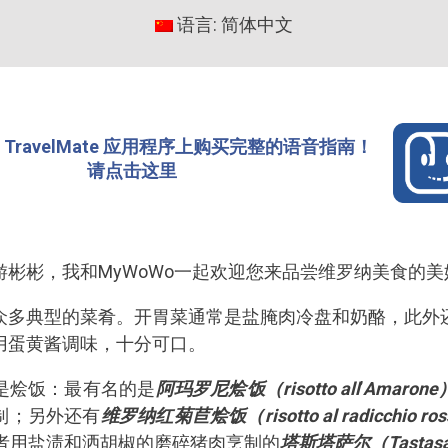
语言: 简体中文
TravelMate 应用程序上购买完整的语音指南！
请点击这里
彬彬，我和MyWoWo一起欢迎您来品尝维罗纳美食的美
众多典型的菜肴。开胃菜通常是盐腌肉冷盘和奶酪，此外
用蛋黄酱调味，十分可口。
是烩饭：最有名的是
阿玛罗尼烩饭（risotto all
’
Amarone
制；另外还有
维罗纳红菊苣烩饭（risotto al radicchio ross
者用盐渍和洒胡椒的磨碎猪肉烹制的
塔斯塔萨尔（Tastas