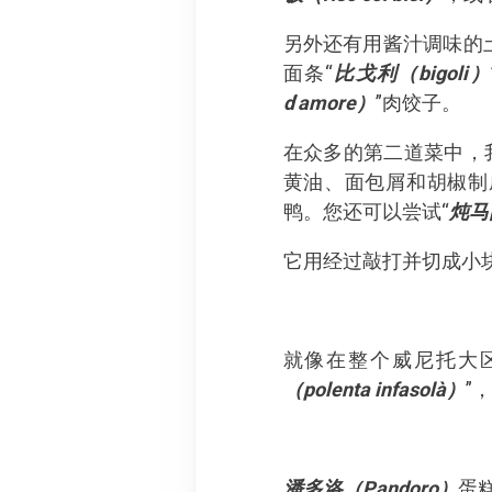
另外还有用酱汁调味的土豆
面条“
比戈利（bigoli）
d
’
amore）
”肉饺子。
在众多的第二道菜中，
黄油、面包屑和胡椒制
鸭。您还可以尝试“
炖马肉
它用经过敲打并切成小
就像在整个威尼托大
（polenta infasolà）
”
潘多洛（Pandoro）
蛋