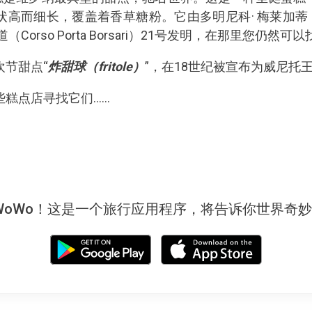
而细长，覆盖着香草糖粉。它由多明尼科· 梅莱加蒂（Domeni
（Corso Porta Borsari）21号发明，在那里您仍然
节甜点“
炸甜球（fritole）
”，在18世纪被宣布为威尼托
店寻找它们......
WoWo！这是一个旅行应用程序，将告诉你世界奇