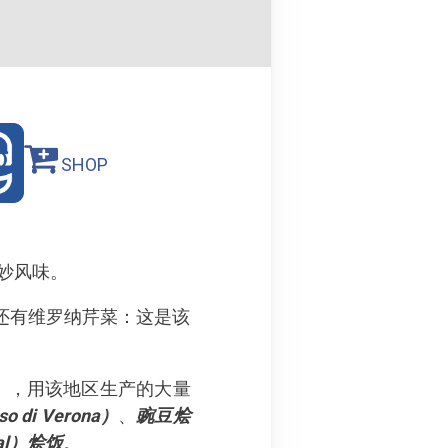
SHOP
妙风味。
还有维罗纳芹菜：这是该
）
，用该地区生产的大量
o di Verona）
、
豌豆烩
al）烩饭
。