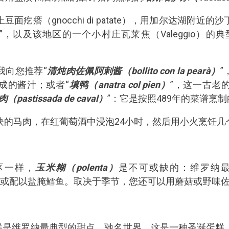
面疙瘩（gnocchi di patate），用加尔达湖附近
”，以及该地区的一个小村庄瓦莱焦（Valeggio）的典
我向您推荐“
清炖肉佐佩阿剌酱（bollito con la pearà）
成的酱汁；或者“
填鸭（anatra col pien）
”，这一古老
（pastissada de caval）
”：它是按照489年的菜谱烹制
块的马肉，在红葡萄酒中浸泡24小时，然后用小火烹饪几
区一样，
玉米糊（polenta）
是不可或缺的：维罗纳最
，或配以盐腌鳕鱼。取决于季节，您还可以用蘑菇或野味
糕是维罗纳最典型的甜点，驰名世界。这是一种圣诞蛋糕