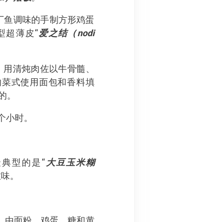
的沙丁鱼调味的手制方形鸡蛋
型超薄皮“
爱之结（nodi
”，用清炖肉佐以牛骨髓、
的菜式使用面包和香料填
的。
个小时。
典型的是“
大豆玉米糊
佐味。
，由面粉、鸡蛋、糖和黄