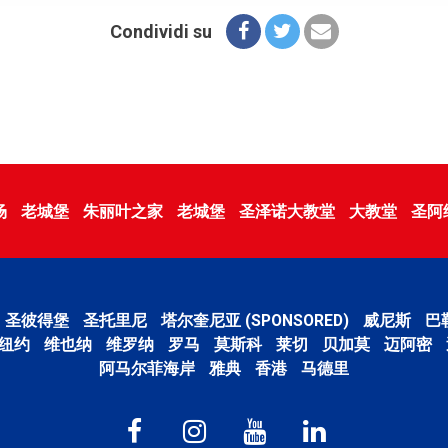
Condividi su
场
老城堡
朱丽叶之家
老城堡
圣泽诺大教堂
大教堂
圣阿
圣彼得堡
圣托里尼
塔尔奎尼亚 (SPONSORED)
威尼斯
巴
纽约
维也纳
维罗纳
罗马
莫斯科
莱切
贝加莫
迈阿密
阿马尔菲海岸
雅典
香港
马德里