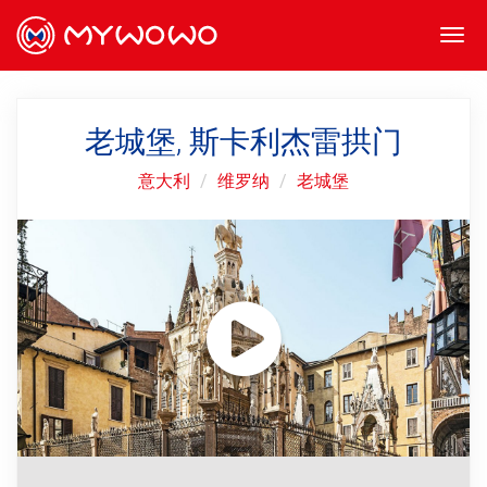
Togg
navi
老城堡, 斯卡利杰雷拱门
意大利
维罗纳
老城堡