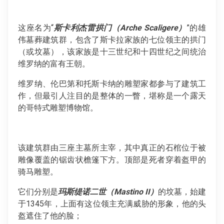
这座名为“
斯卡利杰雷拱门（Arche Scaligere）
”的雄
伟墓葬建筑群，包含了斯卡拉家族的七位领主的拱门
（或坟墓），该家族是十三世纪和十四世纪之间统治
维罗纳的富有王朝。
维罗纳、伦巴第和托斯卡纳的雕塑家都参与了建筑工
作，但最引人注目的是整体的一瞥，堪称是一个露天
的哥特式雕塑博物馆。
该建筑群由三座主墓所主宰，其中真正的石棺位于被
雕像覆盖的锯齿状檐篷下方。顶部是死者穿着盔甲的
骑马雕塑。
它们分别是
玛斯缇诺二世（Mastino II）
的坟墓，始建
于1345年，上面有这位领主充满威胁的形象，他的头
盔遮住了他的脸；