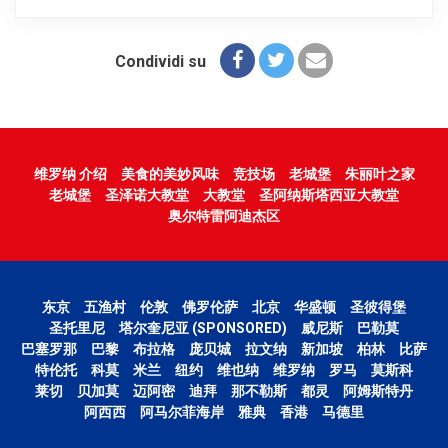
Condividi su
维罗纳 介绍
美食的美妙风味
竞技场
老城堡
朱丽叶之家
老城堡
圣泽诺大教堂
大教堂
圣阿纳斯塔西亚大教堂
奥尔特雷阿迪杰区
东京
五渔村
伦敦
佛罗伦萨
北京
华盛顿
圣彼得堡
圣托里尼
塔尔奎尼亚 (SPONSORED)
威尼斯
巴勒莫
巴塞罗那
巴黎
布拉格
庞贝城
拉文纳
新加坡
柏林
比萨
特伦托
科莫
米兰
纽约
维也纳
维罗纳
罗马
莫斯科
莱切
贝加莫
迈阿密
迪拜
那不勒斯
都灵
阿姆斯特丹
阿西西
阿马尔菲海岸
雅典
香港
马德里