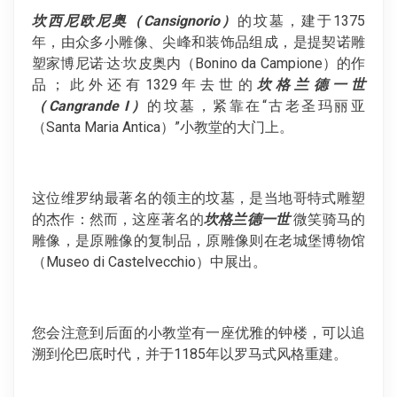
坎西尼欧尼奥（Cansignorio）
的坟墓，建于1375
年，由众多小雕像、尖峰和装饰品组成，是提契诺雕
塑家博尼诺·达·坎皮奥内（Bonino da Campione）的作
品；此外还有1329年去世的
坎格兰德一世
（Cangrande I）
的坟墓，紧靠在“古老圣玛丽亚
（Santa Maria Antica）”小教堂的大门上。
这位维罗纳最著名的领主的坟墓，是当地哥特式雕塑
的杰作：然而，这座著名的
坎格兰德一世
微笑骑马的
雕像，是原雕像的复制品，原雕像则在老城堡博物馆
（Museo di Castelvecchio）中展出。
您会注意到后面的小教堂有一座优雅的钟楼，可以追
溯到伦巴底时代，并于1185年以罗马式风格重建。