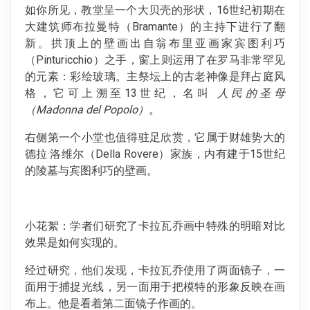
如你所见，教堂呈一个大贝壳的形状，16世纪初期在
大建筑师布拉曼特（Bramante）的主持下进行了翻
新。拱顶上的壁画出自翁布里亚画家宾图利巧
（Pinturicchio）之手，窗上则运用了在罗马非常罕见
的元素：彩绘玻璃。主祭坛上的古老神像是拜占庭风
格，它可上溯至13世纪，名叫
人民的圣母
（
Madonna del Popolo
）
。
右侧第一个小堂也值得驻足欣赏，它属于财雄势大的
德拉·洛维尔（Della Rovere）家族，内有建于15世纪
的陵墓与宾图利巧的壁画。
小花絮：学者们研究了卡拉瓦乔画中特殊的明暗对比
效果是如何实现的。
经过研究，他们发现，卡拉瓦乔使用了两面镜子，一
面用于捕捉光线，另一面用于把模特的形象反映在画
布上。他是看着第二面镜子作画的。