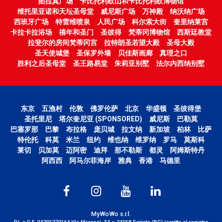
图拉真广场
卡比托利欧山和卡比托利欧博物馆
维托里亚诺和天坛圣母堂
威尼斯广场
万神殿
纳沃纳广场
西班牙广场
特雷维喷泉
人民广场
科尔索大街
奎里纳莱宫
卡拉卡拉浴场
禧年和圣门
圣彼得
梵蒂冈博物馆
西斯廷教堂
拉斐尔的房间梵蒂冈宫
拉特朗圣若望大殿
圣母大殿
圣天使城堡
圣保罗外墙
贝佳斯画廊
真理之口
胜利之后圣母堂
圣王路易堂
朱莉亚别墅
法尔内西纳别墅
东京
五渔村
伦敦
佛罗伦萨
北京
华盛顿
圣彼得堡
圣托里尼
塔尔奎尼亚 (SPONSORED)
威尼斯
巴勒莫
巴塞罗那
巴黎
布拉格
庞贝城
拉文纳
新加坡
柏林
比萨
特伦托
科莫
米兰
纽约
维也纳
维罗纳
罗马
莫斯科
莱切
贝加莫
迈阿密
迪拜
那不勒斯
都灵
阿姆斯特丹
阿西西
阿马尔菲海岸
雅典
香港
马德里
MyWoWo s.r.l.