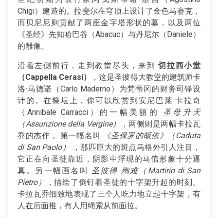
Chigi）建造的。拉斐尔在穹顶上设计了金色马赛克，
而贝尼尼则贡献了两座金字塔形状的墓，以及两位
《圣经》先知哈巴谷（Abacuc）与丹尼尔（Daniele）
的雕像。
沿着左侧前行，走到教堂尽头，来到
切拉西小堂
（
Cappella Cerasi
）
，这是圣彼得大教堂的建筑师卡
洛·马德诺（Carlo Maderno）为梵蒂冈的财务司铎设
计的。在祭坛上，你可以欣赏到安尼巴莱·卡拉奇
（Annibale Carracci）的一幅美丽的
圣母升天
（
Assunzione della Vergine
）
，两侧则是两幅卡拉瓦
乔的杰作 。第一幅名叫
《圣保罗的皈依》（
Caduta
di San Paolo
）
，那匹巨大的斑点马格外引人注目，
它正在向圣徒靠近，阴影中浮现的马倌形象十分逼
真。另一幅画名叫
圣彼得
殉难（
Martirio di San
Pietro
）
，描绘了倒钉着圣徒的十字架升起的时刻。
卡拉瓦乔细致地表现了三个人吃力地立起十字架，有
人在后面推，有人用绳索从前面拉。