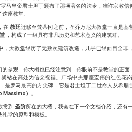
，古罗马皇帝君士坦丁颁布了那项著名的法令，准许宗教信
了这座教堂。
，在
教廷
迁移至梵蒂冈之前，圣乔万尼大教堂一直是基
堂
，构成了一组具有非凡历史和艺术意义的建筑群。
中，大教堂经历了无数次建筑改造，几乎已经面目全非
们的参观，你大概也已经注意到，你眼前不是教堂的正面
前就站在高处为信众祝福。广场中央那座宏伟的红色花
7米，是罗马最高的方尖碑，它是君士坦丁二世命人从希
o Massimo
）
。
欣赏到
圣阶
所在的大楼，我会在下一个文档介绍，还有
洗礼堂的原型和模板。