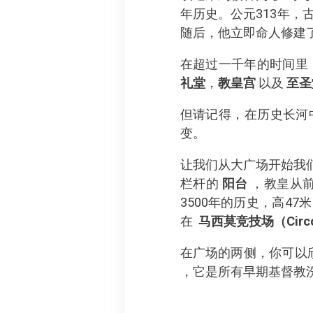
年历史。公元313年
随后，他立即命人修建
在超过一千年的时间里
礼堂
，
教皇宫
以及
至圣
但请记得，在历史长河
变。
让我们从大广场开始我
栏杆的
阳台
，教皇从
3500年的历史，高4
在
马西莫竞技场（
Circ
在广场的两侧，你可以
，它是所有早期基督教