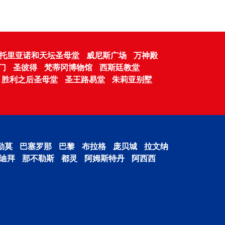
托里亚诺和天坛圣母堂
威尼斯广场
万神殿
门
圣彼得
梵蒂冈博物馆
西斯廷教堂
胜利之后圣母堂
圣王路易堂
朱莉亚别墅
勒莫
巴塞罗那
巴黎
布拉格
庞贝城
拉文纳
迪拜
那不勒斯
都灵
阿姆斯特丹
阿西西