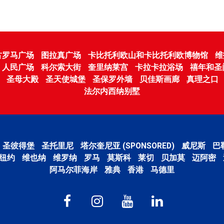
古罗马广场
图拉真广场
卡比托利欧山和卡比托利欧博物馆
维
人民广场
科尔索大街
奎里纳莱宫
卡拉卡拉浴场
禧年和圣
圣母大殿
圣天使城堡
圣保罗外墙
贝佳斯画廊
真理之口
法尔内西纳别墅
圣彼得堡
圣托里尼
塔尔奎尼亚 (SPONSORED)
威尼斯
巴
纽约
维也纳
维罗纳
罗马
莫斯科
莱切
贝加莫
迈阿密
阿马尔菲海岸
雅典
香港
马德里