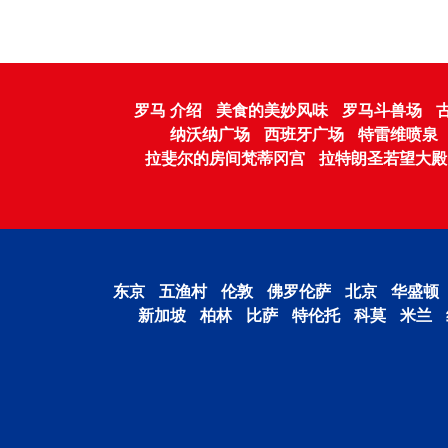
罗马 介绍
美食的美妙风味
罗马斗兽场
纳沃纳广场
西班牙广场
特雷维喷泉
拉斐尔的房间梵蒂冈宫
拉特朗圣若望大殿
东京
五渔村
伦敦
佛罗伦萨
北京
华盛顿
新加坡
柏林
比萨
特伦托
科莫
米兰