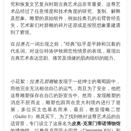
究和恢复文艺复兴时期古典艺术品非常重要。这尊艺
术品经过了任意维度和技术角度的研究、复制、解释
及想象。雕塑的原始组件，例如拉奥孔的右臂曾经丢
失，艺术家们对群雕的碎片还原或是按照想象重建遇
到了窘境。
在
拉奥孔
一词出现之前，“经典”似乎是平静和沉着的
代名词。对这位特洛伊牧师悲怆情景的表现，展现出
古典艺术表达悲剧、痛苦及强健的肌肉组织的能力。
小花絮：
拉奥孔群雕
被发现于一处绅士的葡萄园中，
而他完全无法相信自己的运气，而且为了安全，他把
这尊雕塑保存在自己的卧室当中。然而，发现雕塑的
消息不胫而走，雕塑也因而在意大利境内进行了巡
展，多位买主也慕名而来，最后，教皇儒略二世
（Giulio II）将其买下。为了找到映衬这尊艺术品的合
适背景，专门设立了这座名为
皮奥
-
克莱门蒂诺博物馆
的博物馆。以教皇克雷芒十四世（Clemente XIV）和