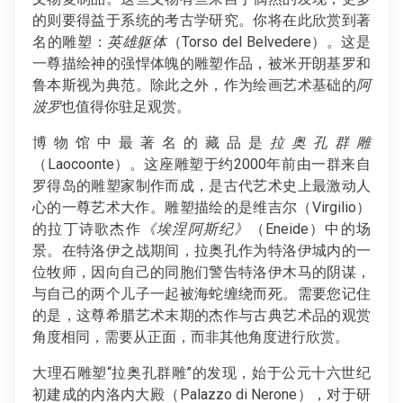
的则要得益于系统的考古学研究。你将在此欣赏到著
名的雕塑：
英雄躯体
（Torso del Belvedere）。这是
一尊描绘神的强悍体魄的雕塑作品，被米开朗基罗和
鲁本斯视为典范。除此之外，作为绘画艺术基础的
阿
波罗
也值得你驻足观赏。
博物馆中最著名的藏品是
拉奥孔群雕
（Laocoonte）。这座雕塑于约2000年前由一群来自
罗得岛的雕塑家制作而成，是古代艺术史上最激动人
心的一尊艺术大作。雕塑描绘的是维吉尔（Virgilio）
的拉丁诗歌杰作
《埃涅阿斯纪》
（Eneide）中的场
景。在特洛伊之战期间，拉奥孔作为特洛伊城内的一
位牧师，因向自己的同胞们警告特洛伊木马的阴谋，
与自己的两个儿子一起被海蛇缠绕而死。需要您记住
的是，这尊希腊艺术末期的杰作与古典艺术品的观赏
角度相同，需要从正面，而非其他角度进行欣赏。
大理石雕塑“拉奥孔群雕”的发现，始于公元十六世纪
初建成的内洛内大殿（Palazzo di Nerone），对于研