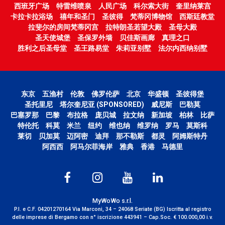
西班牙广场
特雷维喷泉
人民广场
科尔索大街
奎里纳莱宫
卡拉卡拉浴场
禧年和圣门
圣彼得
梵蒂冈博物馆
西斯廷教堂
拉斐尔的房间梵蒂冈宫
拉特朗圣若望大殿
圣母大殿
圣天使城堡
圣保罗外墙
贝佳斯画廊
真理之口
胜利之后圣母堂
圣王路易堂
朱莉亚别墅
法尔内西纳别墅
东京
五渔村
伦敦
佛罗伦萨
北京
华盛顿
圣彼得堡
圣托里尼
塔尔奎尼亚 (SPONSORED)
威尼斯
巴勒莫
巴塞罗那
巴黎
布拉格
庞贝城
拉文纳
新加坡
柏林
比萨
特伦托
科莫
米兰
纽约
维也纳
维罗纳
罗马
莫斯科
莱切
贝加莫
迈阿密
迪拜
那不勒斯
都灵
阿姆斯特丹
阿西西
阿马尔菲海岸
雅典
香港
马德里
MyWoWo s.r.l.
P.I. e C.F. 04201270164 Via Marconi, 34 – 24068 Seriate (BG) Iscritta al registro
delle imprese di Bergamo con n° iscrizione 443941 – Cap.Soc. € 100.000,00 i.v.