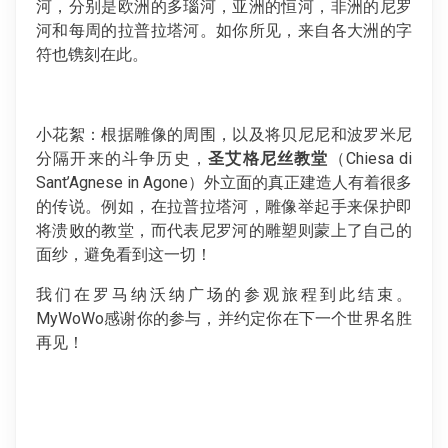
河，分别是欧洲的多瑙河，亚洲的恒河，非洲的尼罗
河和每周的拉普拉塔河。如你所见，来自各大洲的字
符也镌刻在此。
小花絮：根据雕像的周围，以及将贝尼尼和波罗米尼
分隔开来的斗争历史，
圣艾格尼丝教堂
（Chiesa di
Sant’Agnese in Agone）外立面的真正建造人有着很多
的传说。例如，在拉普拉塔河，雕像举起手来保护即
将溃败的教堂，而代表尼罗河的雕塑则蒙上了自己的
面纱，避免看到这一切！
我们在罗马纳沃纳广场的参观旅程到此结束。
MyWoWo感谢你的参与，并约定你在下一个世界名胜
再见！