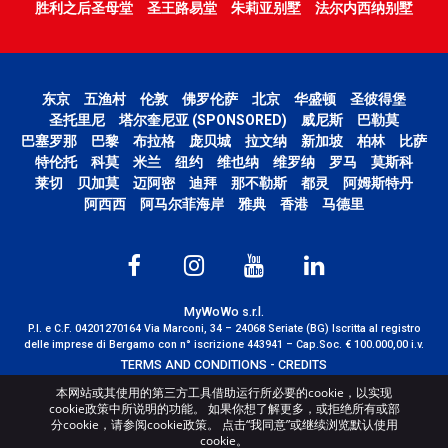
胜利之后圣母堂
圣王路易堂
朱莉亚别墅
法尔内西纳别墅
东京
五渔村
伦敦
佛罗伦萨
北京
华盛顿
圣彼得堡
圣托里尼
塔尔奎尼亚 (SPONSORED)
威尼斯
巴勒莫
巴塞罗那
巴黎
布拉格
庞贝城
拉文纳
新加坡
柏林
比萨
特伦托
科莫
米兰
纽约
维也纳
维罗纳
罗马
莫斯科
莱切
贝加莫
迈阿密
迪拜
那不勒斯
都灵
阿姆斯特丹
阿西西
阿马尔菲海岸
雅典
香港
马德里
MyWoWo s.r.l.
P.I. e C.F. 04201270164 Via Marconi, 34 – 24068 Seriate (BG) Iscritta al registro
delle imprese di Bergamo con n° iscrizione 443941 – Cap.Soc. € 100.000,00 i.v.
TERMS AND CONDITIONS
-
CREDITS
本网站或其使用的第三方工具借助运行所必要的cookie，以实现
cookie政策中所说明的功能。 如果你想了解更多，或拒绝所有或部
分cookie，请参阅cookie政策。 点击“我同意”或继续浏览默认使用
cookie。