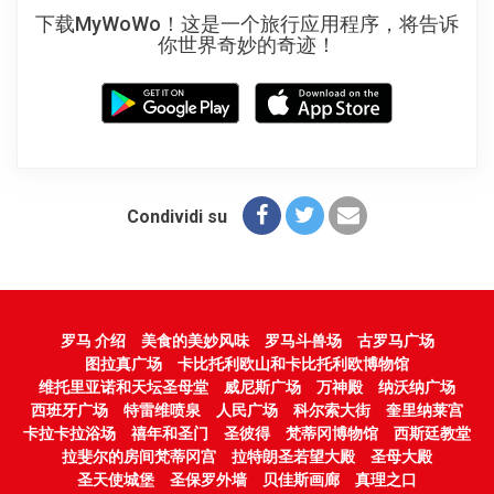
下载MyWoWo！这是一个旅行应用程序，将告诉
你世界奇妙的奇迹！
Condividi su
罗马 介绍
美食的美妙风味
罗马斗兽场
古罗马广场
图拉真广场
卡比托利欧山和卡比托利欧博物馆
维托里亚诺和天坛圣母堂
威尼斯广场
万神殿
纳沃纳广场
西班牙广场
特雷维喷泉
人民广场
科尔索大街
奎里纳莱宫
卡拉卡拉浴场
禧年和圣门
圣彼得
梵蒂冈博物馆
西斯廷教堂
拉斐尔的房间梵蒂冈宫
拉特朗圣若望大殿
圣母大殿
圣天使城堡
圣保罗外墙
贝佳斯画廊
真理之口