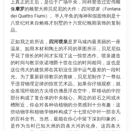
上真正的王后，是位于广场中央，同样塑造过宏伟雕
像
摩罗
的雕塑大师贝尼尼的大作：
四河喷泉
（Fontana
dei Quattro Fiumi）。半人半鱼的海神和假面饰则是十
八世纪对来自鲍格才别墅的十六世纪晚期装饰的复制
品。
正如我之前所说，
四河喷泉
是罗马城内最美丽的一座
温泉。如用木材和陶土的不同的草图所示，贝尼尼似
乎花了很长的时间才实现了这一惊世杰作。喷泉建造
的时间与教宗依诺增爵十世在位的时间相同，这也是
这位伟大的建筑师在其职业生涯中运气最差的一段时
光。为了重新获得教宗的青睐，贝尼尼制作了一尊似
乎违背物理定律的惊世艺术品。如果你仔细观察，就
会发现纤细的方尖塔仿佛悬浮在空中，即移动的中控
部分构成了复合体的中央核心。周边的岩石之间或水
槽附近，你会对各种动植物的分类感到十分有趣：这
些动物学和植物学物种构成了十七世纪中叶一部非凡
的百科全书。当然，最能在你心中留下深刻印象的，
是作为当时已知大洲的四条大河的化身。这四条大