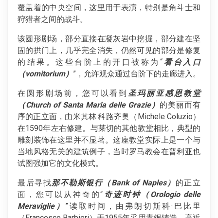
覆盖着的中央空间，这里用于表演，特别是角斗士和
狩猎者之间的战斗。
该圆形剧场，部分直接在凝灰岩中挖掘，部分建在坚
固的拱门上，几乎完全消失，仍然可见的部分是修复
的结果。这些台阶上的开口被称为“
看台入口
（vomitorium）
”，允许观众通过台阶下的走廊进入。
在圆形剧场前，您可以看到
圣玛丽亚感恩教堂
（Church of Santa Maria delle Grazie）
的美丽而有
序的正立面，由米其林·科路齐奥（Michele Coluzio）
在1590年左右修建。与莱切的其他教堂相比，典型的
雕刻装饰在这里并不显著。这座教堂实际上是一个与
当地风格无关的建筑例子，当时罗马教会在普利亚也
试图强加它的文化模式。
最后寻找
那不勒斯银行（Bank of Naples）
的正立
面，您可以从神奇的“
奇迹时钟（Orologio delle
Meraviglie）
”读取时间，由弗朗切斯科·巴比里
（Francesco Barbieri）于1955年采用青铜铸造，高近