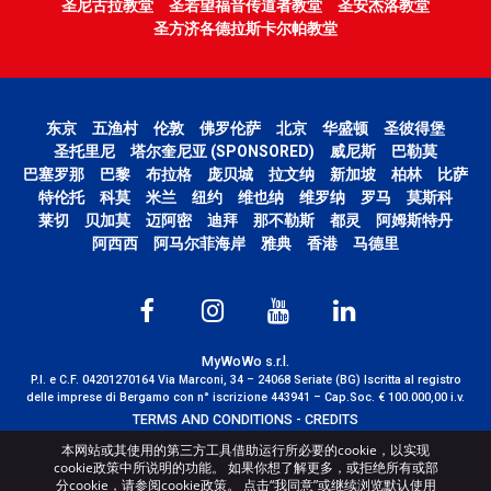
圣尼古拉教堂
圣若望福音传道者教堂
圣安杰洛教堂
圣方济各德拉斯卡尔帕教堂
东京
五渔村
伦敦
佛罗伦萨
北京
华盛顿
圣彼得堡
圣托里尼
塔尔奎尼亚 (SPONSORED)
威尼斯
巴勒莫
巴塞罗那
巴黎
布拉格
庞贝城
拉文纳
新加坡
柏林
比萨
特伦托
科莫
米兰
纽约
维也纳
维罗纳
罗马
莫斯科
莱切
贝加莫
迈阿密
迪拜
那不勒斯
都灵
阿姆斯特丹
阿西西
阿马尔菲海岸
雅典
香港
马德里
MyWoWo s.r.l.
P.I. e C.F. 04201270164 Via Marconi, 34 – 24068 Seriate (BG) Iscritta al registro
delle imprese di Bergamo con n° iscrizione 443941 – Cap.Soc. € 100.000,00 i.v.
TERMS AND CONDITIONS
-
CREDITS
本网站或其使用的第三方工具借助运行所必要的cookie，以实现
cookie政策中所说明的功能。 如果你想了解更多，或拒绝所有或部
分cookie，请参阅cookie政策。 点击“我同意”或继续浏览默认使用