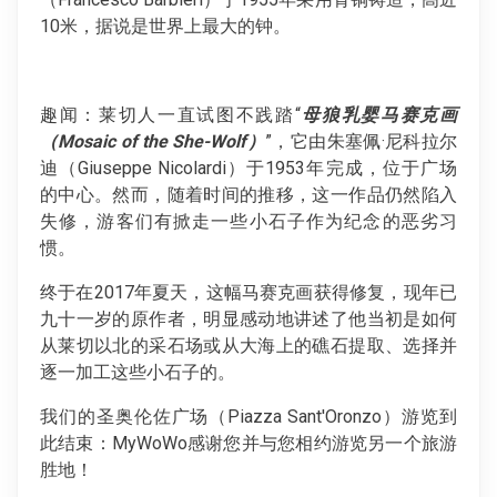
10米，据说是世界上最大的钟。
趣闻：莱切人一直试图不践踏“
母狼乳婴马赛克画
（Mosaic of the She-Wolf）
”，它由朱塞佩·尼科拉尔
迪（Giuseppe Nicolardi）于1953年完成，位于广场
的中心。然而，随着时间的推移，这一作品仍然陷入
失修，游客们有掀走一些小石子作为纪念的恶劣习
惯。
终于在2017年夏天，这幅马赛克画获得修复，现年已
九十一岁的原作者，明显感动地讲述了他当初是如何
从莱切以北的采石场或从大海上的礁石提取、选择并
逐一加工这些小石子的。
我们的圣奥伦佐广场（Piazza Sant'Oronzo）游览到
此结束：MyWoWo感谢您并与您相约游览另一个旅游
胜地！