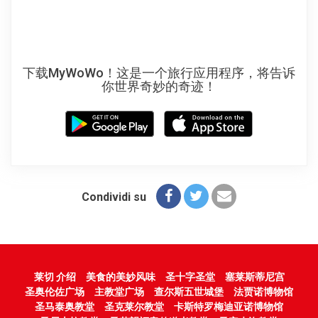
下载MyWoWo！这是一个旅行应用程序，将告诉
你世界奇妙的奇迹！
Condividi su
莱切 介绍
美食的美妙风味
圣十字圣堂
塞莱斯蒂尼宫
圣奥伦佐广场
主教堂广场
查尔斯五世城堡
法贾诺博物馆
圣马泰奥教堂
圣克莱尔教堂
卡斯特罗梅迪亚诺博物馆