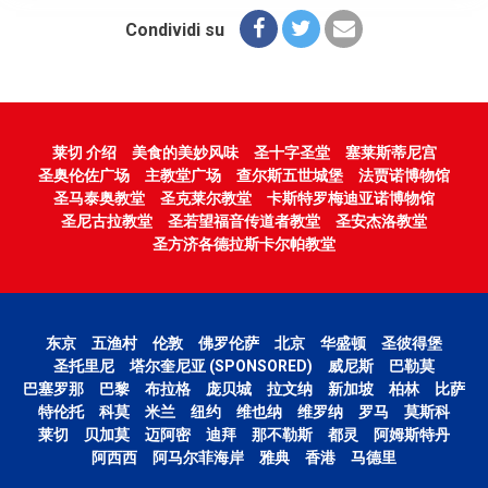
Condividi su
莱切 介绍
美食的美妙风味
圣十字圣堂
塞莱斯蒂尼宫
圣奥伦佐广场
主教堂广场
查尔斯五世城堡
法贾诺博物馆
圣马泰奥教堂
圣克莱尔教堂
卡斯特罗梅迪亚诺博物馆
圣尼古拉教堂
圣若望福音传道者教堂
圣安杰洛教堂
圣方济各德拉斯卡尔帕教堂
东京
五渔村
伦敦
佛罗伦萨
北京
华盛顿
圣彼得堡
圣托里尼
塔尔奎尼亚 (SPONSORED)
威尼斯
巴勒莫
巴塞罗那
巴黎
布拉格
庞贝城
拉文纳
新加坡
柏林
比萨
特伦托
科莫
米兰
纽约
维也纳
维罗纳
罗马
莫斯科
莱切
贝加莫
迈阿密
迪拜
那不勒斯
都灵
阿姆斯特丹
阿西西
阿马尔菲海岸
雅典
香港
马德里