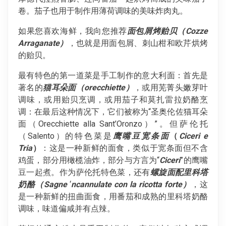
卷。茄子也用于制作用薄荷调味的美味炸肉丸。
如果您喜欢海鲜，我向您推荐
面包屑烤贻贝（Cozze
Arraganate）
，也就是用面包屑、刺山柑和欧芹烘烤
的贻贝。
最有特色的第一道菜是手工制作的意大利面：首先是
著名的
猫耳朵面（orecchiette）
，或用芜菁头嫩芽叶
调味，或用贻贝烹调，或用茄子和莫扎雷拉奶酪烹
调：在最后这种情况下，它们被称为“圣奥伦佐猫耳朵
面（Orecchiette alla Sant’Oronzo）”。但萨伦托
（Salento）的特色菜是
鹰嘴豆宽条面
（
Ciceri e
Tria
）
：这是一种新鲜的面食，类似于宽条面但不含
鸡蛋，部分用橄榄油炸，部分与方言为“
Ciceri
”的鹰嘴
豆一起煮。作为萨伦托特色菜，还有
螺旋面配里科塔
奶酪（Sagne
‘
ncannulate con la ricotta forte）
，这
是一种新鲜的扭曲面食，用番茄和成熟的里科塔奶酪
调味，味道偏咸并有点辣。