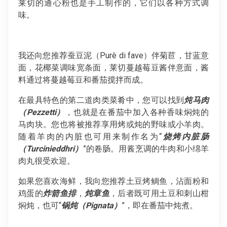
莱切的通心粉也是手工制作的，它们以各种方式调
味。
我还向您推荐蚕豆泥（Purè di fave）伴菊苣，甘蓝意
面，花椰菜调味宽条面，莱切蔓越莓豆酱伴意面，酱
料通过将蔓越莓豆和番茄搅拌而成。
在最具特色的第二道肉类菜肴中，您可以找到
炖马肉
（Pezzetti）
，也就是在番茄中加入各种香味焖炖的
马肉块。您也将被推荐享用烤或炖的野味或小羊肉。
随着羊肉的内脏也可用来制作名为“
烧烤内脏肠
（Turcinieddhri）
”的卷肠。用酱烹调的牛肉和小绵羊
肉丸很受欢迎。
如果您喜欢海鲜，我向您推荐土豆烤鲷鱼，沾面粉和
鸡蛋的
炸箭鱼排
，
炖章鱼
，后者既可用土豆和刺山柑
焖炖，也可“
锅炖（Pignata）
”，即在番茄中炖煮。