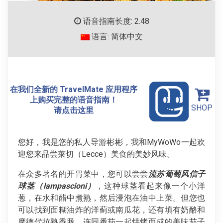
语音指南长度: 2.48
语言: 简体中文
在我们全新的 TravelMate 应用程序
上购买完整的语音指南！
SHOP
请点击这里
您好，我是您的私人导游彬彬，我和MyWoWo一起欢
迎您来品尝莱切（Lecce）美食的美妙风味。
在众多著名的开胃菜中，您可以尝尝
流苏葡萄风信子
球茎（lampascioni）
，这种球茎看起来像一个小洋
葱，在水和醋中煮熟，然后浸泡在油中上菜。但您也
可以找到面糊油炸的洋蓟或南瓜花，还有填有奶酪和
摩德代拉熟香肠、连同番茄一起烘烤而成的美味茄子