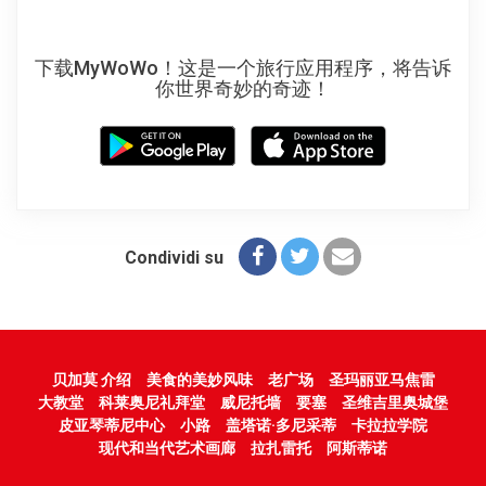
下载MyWoWo！这是一个旅行应用程序，将告诉
你世界奇妙的奇迹！
Condividi su
贝加莫 介绍
美食的美妙风味
老广场
圣玛丽亚马焦雷
大教堂
科莱奥尼礼拜堂
威尼托墙
要塞
圣维吉里奥城堡
皮亚琴蒂尼中心
小路
盖塔诺·多尼采蒂
卡拉拉学院
现代和当代艺术画廊
拉扎雷托
阿斯蒂诺