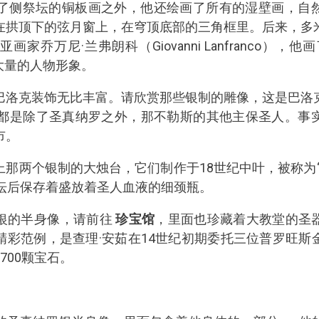
o）”，除了侧祭坛的铜板画之外，他还绘画了所有的湿壁画，
在拱顶下的弦月窗上，在穹顶底部的三角框里。后来，多
家乔万尼·兰弗朗科（Giovanni Lanfranco）
大量的人物形象。
巴洛克装饰无比丰富。请欣赏那些银制的雕像，这是巴洛
尊都是除了圣真纳罗之外，那不勒斯的其他主保圣人。事
市。
那两个银制的大烛台，它们制作于18世纪中叶，被称为
祭坛后保存着盛放着圣人血液的细颈瓶。
银的半身像，请前往
珍宝馆
，里面也珍藏着大教堂的圣
精彩范例，是查理·安茹在14世纪初期委托三位普罗旺斯
700颗宝石。