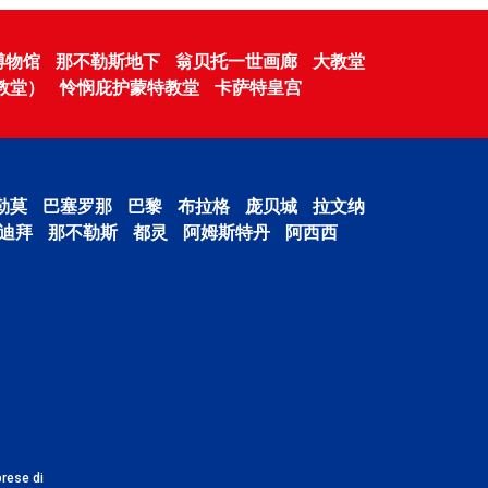
博物馆
那不勒斯地下
翁贝托一世画廊
大教堂
教堂）
怜悯庇护蒙特教堂
卡萨特皇宫
勒莫
巴塞罗那
巴黎
布拉格
庞贝城
拉文纳
迪拜
那不勒斯
都灵
阿姆斯特丹
阿西西
prese di