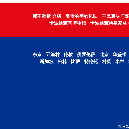
那不勒斯 介绍
美食的美妙风味
平民表决广
卡波迪蒙蒂博物馆
卡波迪蒙特皇家林
东京
五渔村
伦敦
佛罗伦萨
北京
华盛顿
新加坡
柏林
比萨
特伦托
科莫
米兰
P.I. e 