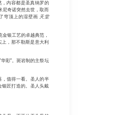
自然，内容都是圣真纳罗的
米尼奇诺突然去世，取而
，他画了穹顶上的湿壁画
天堂
克金银工艺的卓越典范，
实上，那不勒斯是意大利
“华彩”。斑岩制的主祭坛
器，值得一看。圣人的半
金银匠打造的。圣人头戴