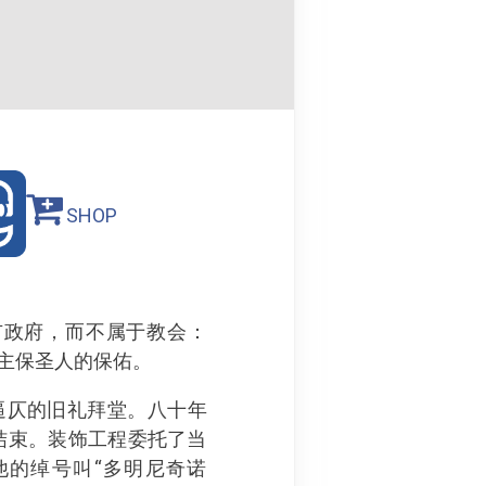
SHOP
市政府，而不属于教会：
市主保圣人的保佑。
逼仄的旧礼拜堂。八十年
叶结束。装饰工程委托了当
行，他的绰号叫“多明尼奇诺