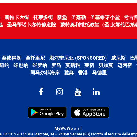
场
斯帕卡大街
托莱多街
新堡
圣嘉勒
圣塞维诺小堂
考古
地
圣马蒂诺卡尔特修道院
蒙特奥利维托教堂（圣.安娜伦巴第
圣彼得堡
圣托里尼
塔尔奎尼亚 (SPONSORED)
威尼斯
巴
纽约
维也纳
维罗纳
罗马
莫斯科
莱切
贝加莫
迈阿密
阿马尔菲海岸
雅典
香港
马德里
MyWoWo s.r.l.
C.F. 04201270164 Via Marconi, 34 – 24068 Seriate (BG) Iscritta al registro delle im