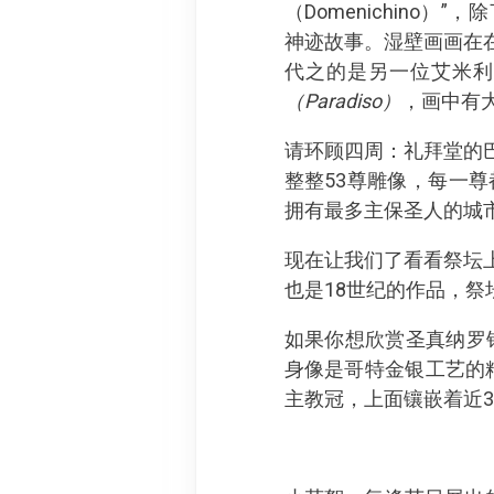
（Domenichin
神迹故事。湿壁画画在
代之的是另一位艾米利亚画
（
Paradiso）
，画中有
请环顾四周：礼拜堂的
整整53尊雕像，每一
拥有最多主保圣人的城
现在让我们了看看祭坛上
也是18世纪的作品，
如果你想欣赏圣真纳罗
身像是哥特金银工艺的
主教冠，上面镶嵌着近3