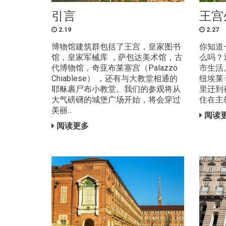
引言
王宫
2.19
2.27
博物馆建筑群包括了王宫，皇家图书
你知道
馆，皇家军械库 ，萨包达美术馆，古
么吗？
代博物馆，奇亚布莱塞宫（Palazzo
市生活
Chiablese） ，还有与大教堂相通的
纽埃莱
耶稣裹尸布小教堂。我们的参观将从
里迁到
大气磅礴的城堡广场开始，将会穿过
住在主
美丽...
阅读
阅读更多