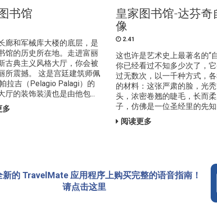
图书馆
皇家图书馆-达芬奇
像
2.41
长廊和军械库大楼的底层，是
书馆的历史所在地。走进富丽
这也许是艺术史上最著名的“自
新古典主义风格大厅，你会被
你已经看过不知多少次了，它
丽所震撼。 这是宫廷建筑师佩
过无数次，以一千种方式，各
拉吉（Pelagio Palagi）的
的材料：这张严肃的脸，光秃
大厅的装饰装潢也是由他包...
头，浓密卷翘的睫毛，长而柔
子，仿佛是一位圣经里的先知。这
更多
阅读更多
新的 TravelMate 应用程序上购买完整的语音指南！
请点击这里