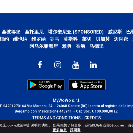
圣彼得堡
圣托里尼
塔尔奎尼亚 (SPONSORED)
威尼斯
巴
纽约
维也纳
维罗纳
罗马
莫斯科
莱切
贝加莫
迈阿密
阿马尔菲海岸
雅典
香港
马德里
MyWoWo s.r.l.
C.F. 04201270164 Via Marconi, 34 – 24068 Seriate (BG) Iscritta al registro delle im
Bergamo con n° iscrizione 443941 – Cap.Soc. € 100.000,00 i.v.
TERMS AND CONDITIONS
-
CREDITS
cookie政策中所说明的功能。 如果你想了解更多，或拒绝所有或部分cookie，请参阅c
更多信息
-
我同意