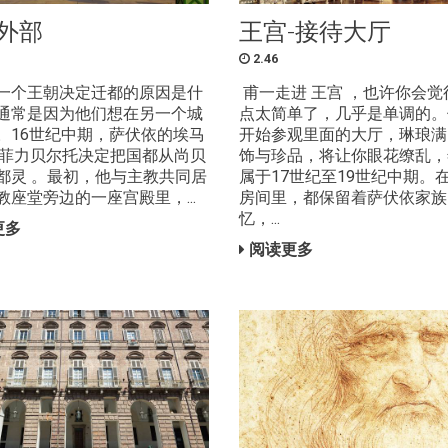
外部
王宫-接待大厅
2.46
一个王朝决定迁都的原因是什
甫一走进 王宫 ，也许你会觉
通常是因为他们想在另一个城
点太简单了，几乎是单调的。
。16世纪中期，萨伏依的埃马
开始参观里面的大厅，琳琅满
·菲力贝尔托决定把国都从尚贝
饰与珍品，将让你眼花缭乱，
都灵 。最初，他与主教共同居
属于17世纪至19世纪中期。
教座堂旁边的一座宫殿里，...
房间里，都保留着萨伏依家族
忆，...
更多
阅读更多