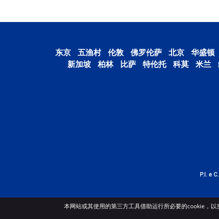
东京
五渔村
伦敦
佛罗伦萨
北京
华盛顿
新加坡
柏林
比萨
特伦托
科莫
米兰
P.I. e 
本网站或其使用的第三方工具借助运行所必要的cookie，以实现