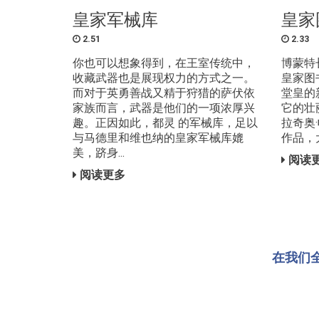
皇家军械库
皇家
2.51
2.33
你也可以想象得到，在王室传统中，
博蒙特
收藏武器也是展现权力的方式之一。
皇家图
而对于英勇善战又精于狩猎的萨伏依
堂皇的
家族而言，武器是他们的一项浓厚兴
它的壮
趣。正因如此，都灵 的军械库，足以
拉奇奥·帕
与马德里和维也纳的皇家军械库媲
作品，
美，跻身...
阅读
阅读更多
在我们全