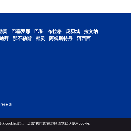
勒莫
巴塞罗那
巴黎
布拉格
庞贝城
拉文纳
迪拜
那不勒斯
都灵
阿姆斯特丹
阿西西
prese di
ookie政策。 点击“我同意”或继续浏览默认使用cookie。