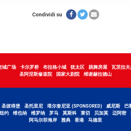
Condividi su
老城广场
卡尔罗桥
布拉格小城
犹太区
跳舞房屋
瓦茨拉夫
圣阿涅斯修道院
国家大剧院
维谢赫拉德山
圣彼得堡
圣托里尼
塔尔奎尼亚 (SPONSORED)
威尼斯
巴
纽约
维也纳
维罗纳
罗马
莫斯科
莱切
贝加莫
迈阿密
阿马尔菲海岸
雅典
香港
马德里