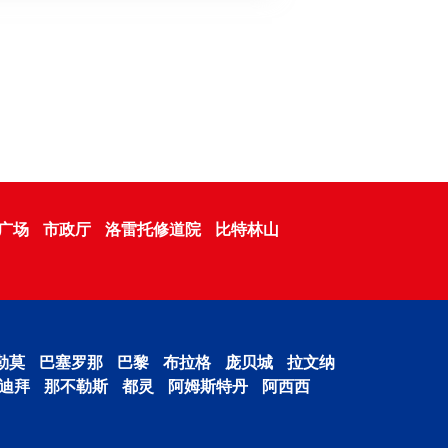
广场
市政厅
洛雷托修道院
比特林山
勒莫
巴塞罗那
巴黎
布拉格
庞贝城
拉文纳
迪拜
那不勒斯
都灵
阿姆斯特丹
阿西西