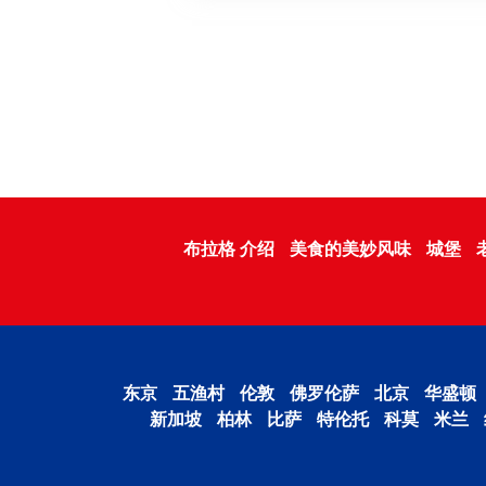
布拉格 介绍
美食的美妙风味
城堡
东京
五渔村
伦敦
佛罗伦萨
北京
华盛顿
新加坡
柏林
比萨
特伦托
科莫
米兰