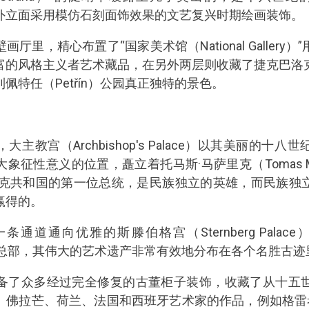
g），其外立面采用模仿石刻面饰效果的文艺复兴时期绘画装饰。
厅里，精心布置了“国家美术馆（National Gallery
富的风格主义者艺术藏品，在另外两层则收藏了捷克巴洛
佩特任（Petřín）公园真正独特的景色。
主教宫（Archbishop's Palace）以其美丽的十
象征性意义的位置，矗立着托马斯·马萨里克（Tomas Ma
洛伐克共和国的第一位总统，是民族独立的英雄，而民族独
赢得的。
通道通向优雅的斯滕伯格宫（Sternberg Palac
lery）”的总部，其伟大的艺术遗产非常有效地分布在各个名胜古
备了众多经过完全修复的古董柜子装饰，收藏了从十五
佛拉芒、荷兰、法国和西班牙艺术家的作品，例如格雷考（E