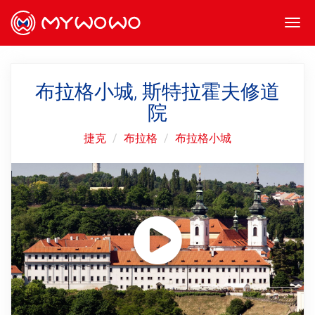
Togg
navi
布拉格小城, 斯特拉霍夫修道
院
捷克
布拉格
布拉格小城