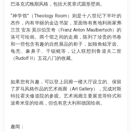
巴洛克式晚期风格，包括大奖章式圆形壁画。
“神学馆”（Theology Room）则是十八世纪下半叶的
杰作，内有华丽的金边书架，里面饰有奥地利画家弗
兰茨·安东·莫尔伯茨奇（Franz Anton Maulbertsch）的
洛可可绘画。两个馆之间的走廊，陈列了珍贵的书卷
和一些包含有趣的自然展品的柜子，如独角鲸牙齿、
龟壳、象鼻子、干锯鳐等，让人联想到鲁道夫二世
（Rudolf II）五花八门的收藏。
如果您有兴趣，可以登上回廊一楼大厅设立的、保留
了罗马风格作品的艺术画廊（Art Gallery），完成对斯
特拉霍夫修道院的参观。艺术画廊主要展览哥特式和
波希米亚的绘画，但也有意大利和德国绘画。
趣闻：