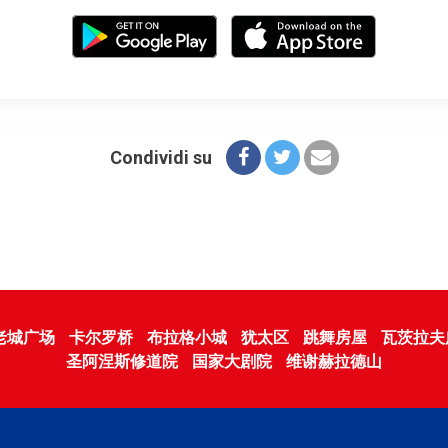
Condividi su
老城广场
卡尔罗桥
布拉格小城
犹太区
跳舞房屋
瓦茨拉夫
圣阿涅斯修道院
国家大剧院
维谢赫拉德山