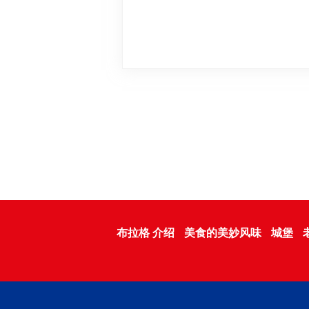
布拉格 介绍
美食的美妙风味
城堡