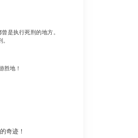
are）都曾是执行死刑的地方。
刑。
游胜地！
妙的奇迹！