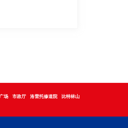
广场
市政厅
洛雷托修道院
比特林山