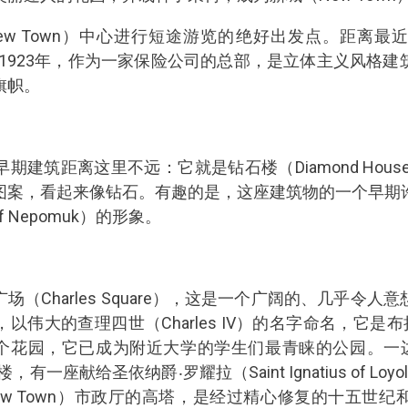
ew Town）中心进行短途游览的绝好出发点。距离最
e），建于1923年，作为一家保险公司的总部，是立体主义风
旗帜。
建筑距离这里不远：它就是钻石楼（Diamond Hous
图案，看起来像钻石。有趣的是，这座建筑物的一个早期
of Nepomuk）的形象。
（Charles Square），这是一个广阔的、几乎令
以伟大的查理四世（Charles IV）的名字命名，它是布
一个花园，它已成为附近大学的学生们最青睐的公园。一边是
楼，有一座献给圣依纳爵‧罗耀拉（Saint Ignatius of L
w Town）市政厅的高塔，是经过精心修复的十五世