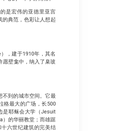
近的是宏伟的亚德里亚宫
格建筑的典范，色彩让人想起
e），建于1910年，其名
许愿壁龛中，纳入了臬玻
人意想不到的城市空间。它最
拉格最大的广场，长500
耶稣会大学（Jesuit
oyola）的华丽教堂；而雄踞
纪和十六世纪建筑的完美结