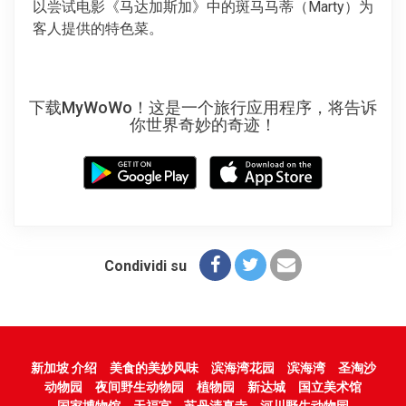
以尝试电影《马达加斯加》中的斑马马蒂（Marty）为
客人提供的特色菜。
下载MyWoWo！这是一个旅行应用程序，将告诉
你世界奇妙的奇迹！
Condividi su
新加坡 介绍
美食的美妙风味
滨海湾花园
滨海湾
圣淘沙
动物园
夜间野生动物园
植物园
新达城
国立美术馆
国家博物馆
天福宫
苏丹清真寺
河川野生动物园