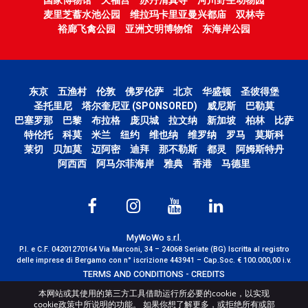
麦里芝蓄水池公园
维拉玛卡里亚曼兴都庙
双林寺
裕廊飞禽公园
亚洲文明博物馆
东海岸公园
东京
五渔村
伦敦
佛罗伦萨
北京
华盛顿
圣彼得堡
圣托里尼
塔尔奎尼亚 (SPONSORED)
威尼斯
巴勒莫
巴塞罗那
巴黎
布拉格
庞贝城
拉文纳
新加坡
柏林
比萨
特伦托
科莫
米兰
纽约
维也纳
维罗纳
罗马
莫斯科
莱切
贝加莫
迈阿密
迪拜
那不勒斯
都灵
阿姆斯特丹
阿西西
阿马尔菲海岸
雅典
香港
马德里
MyWoWo s.r.l.
P.I. e C.F. 04201270164 Via Marconi, 34 – 24068 Seriate (BG) Iscritta al registro
delle imprese di Bergamo con n° iscrizione 443941 – Cap.Soc. € 100.000,00 i.v.
TERMS AND CONDITIONS
-
CREDITS
本网站或其使用的第三方工具借助运行所必要的cookie，以实现
cookie政策中所说明的功能。 如果你想了解更多，或拒绝所有或部