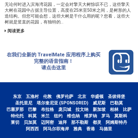
无论何时进入滨海湾花园，一定会对擎天大树惊叹不已，这些擎天
大树在花园中占据主导位置，高度在25米至50米之间，是树形的人
造结构。但您可能会想，这些大树是干什么用的呢？您看，这些大
树就是竖直的花园，有独特的...
阅读更多
在我们全新的 TravelMate 应用程序上购买
完整的语音指南！
请点击这里
东京
五渔村
伦敦
佛罗伦萨
北京
华盛顿
圣彼得堡
圣托里尼
塔尔奎尼亚 (SPONSORED)
威尼斯
巴勒莫
巴塞罗那
巴黎
布拉格
庞贝城
拉文纳
新加坡
柏林
比萨
特伦托
科莫
米兰
纽约
维也纳
维罗纳
罗马
莫斯科
莱切
贝加莫
迈阿密
迪拜
那不勒斯
都灵
阿姆斯特丹
阿西西
阿马尔菲海岸
雅典
香港
马德里