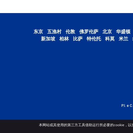
东京
五渔村
伦敦
佛罗伦萨
北京
华盛顿
新加坡
柏林
比萨
特伦托
科莫
米兰
P.I. e 
本网站或其使用的第三方工具借助运行所必要的cookie，以实现