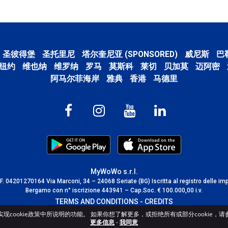
圣彼得堡
圣托里尼
塔尔奎尼亚 (SPONSORED)
威尼斯
巴
纽约
维也纳
维罗纳
罗马
莫斯科
莱切
贝加莫
迈阿密
阿马尔菲海岸
雅典
香港
马德里
MyWoWo s.r.l.
C.F. 04201270164 Via Marconi, 34 – 24068 Seriate (BG) Iscritta al registro delle im
Bergamo con n° iscrizione 443941 – Cap.Soc. € 100.000,00 i.v.
TERMS AND CONDITIONS
-
CREDITS
cookie政策中所说明的功能。 如果你想了解更多，或拒绝所有或部分cookie，请参阅c
更多信息
-
我同意