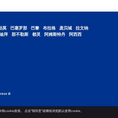
勒莫
巴塞罗那
巴黎
布拉格
庞贝城
拉文纳
迪拜
那不勒斯
都灵
阿姆斯特丹
阿西西
prese di
ookie政策。 点击“我同意”或继续浏览默认使用cookie。