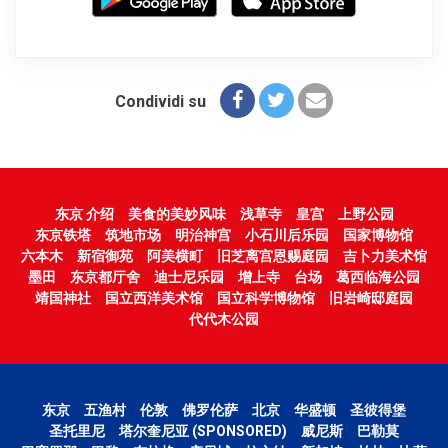
Condividi su
东京 介绍
美食的美妙风味
浅草寺
皇宫
上野公园
东京铁塔
筑地市场
明治神宫
小石川后乐园
国家博物馆
六本木
新宿御苑
阿美横町
旧芝离宫恩赐庭园
吉卜力美术馆
墨田
东京都厅舍
迪士尼乐园
增上寺
台场
葛西临海公园
靖国神社
国立西洋美术馆
国立科学博物馆
旧岩崎邸庭园
代代木公园
东京
五渔村
伦敦
佛罗伦萨
北京
华盛顿
圣彼得堡
圣托里尼
塔尔奎尼亚 (SPONSORED)
威尼斯
巴勒莫