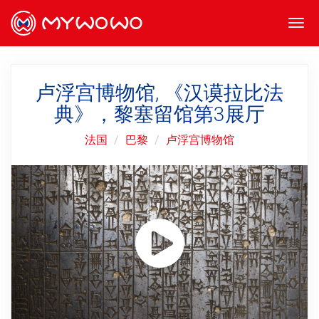
Togg
navi
卢浮宫博物馆, 《汉谟拉比法
典》，黎塞留馆第3展厅
法国
巴黎
卢浮宫博物馆