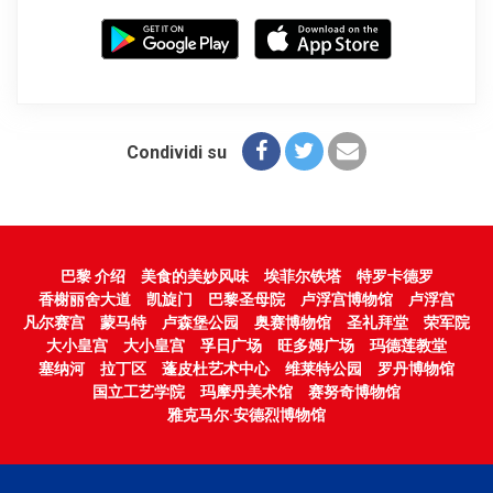
Condividi su
巴黎 介绍
美食的美妙风味
埃菲尔铁塔
特罗卡德罗
香榭丽舍大道
凯旋门
巴黎圣母院
卢浮宫博物馆
卢浮宫
凡尔赛宫
蒙马特
卢森堡公园
奥赛博物馆
圣礼拜堂
荣军院
大小皇宫
大小皇宫
孚日广场
旺多姆广场
玛德莲教堂
塞纳河
拉丁区
蓬皮杜艺术中心
维莱特公园
罗丹博物馆
国立工艺学院
玛摩丹美术馆
赛努奇博物馆
雅克马尔·安德烈博物馆