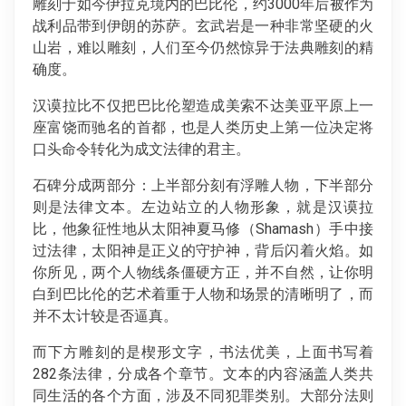
雕刻于如今伊拉克境内的巴比伦，约3000年后被作为
战利品带到伊朗的苏萨。玄武岩是一种非常坚硬的火
山岩，难以雕刻，人们至今仍然惊异于法典雕刻的精
确度。
汉谟拉比不仅把巴比伦塑造成美索不达美亚平原上一
座富饶而驰名的首都，也是人类历史上第一位决定将
口头命令转化为成文法律的君主。
石碑分成两部分：上半部分刻有浮雕人物，下半部分
则是法律文本。左边站立的人物形象，就是汉谟拉
比，他象征性地从太阳神夏马修（Shamash）手中接
过法律，太阳神是正义的守护神，背后闪着火焰。如
你所见，两个人物线条僵硬方正，并不自然，让你明
白到巴比伦的艺术着重于人物和场景的清晰明了，而
并不太计较是否逼真。
而下方雕刻的是楔形文字，书法优美，上面书写着
282条法律，分成各个章节。文本的内容涵盖人类共
同生活的各个方面，涉及不同犯罪类别。大部分法则