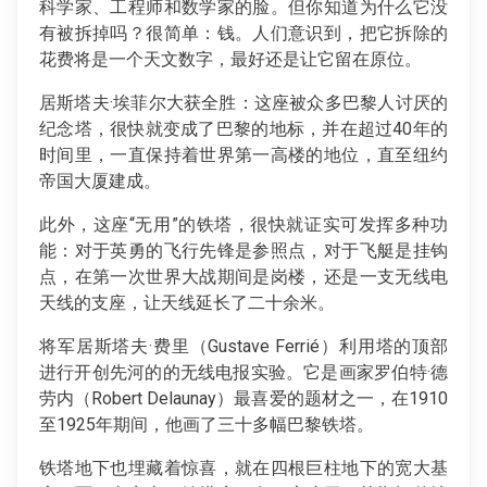
科学家、工程师和数学家的脸。但你知道为什么它没
有被拆掉吗？很简单：钱。人们意识到，把它拆除的
花费将是一个天文数字，最好还是让它留在原位。
居斯塔夫·埃菲尔大获全胜：这座被众多巴黎人讨厌的
纪念塔，很快就变成了巴黎的地标，并在超过40年的
时间里，一直保持着世界第一高楼的地位，直至纽约
帝国大厦建成。
此外，这座“无用”的铁塔，很快就证实可发挥多种功
能：对于英勇的飞行先锋是参照点，对于飞艇是挂钩
点，在第一次世界大战期间是岗楼，还是一支无线电
天线的支座，让天线延长了二十余米。
将军居斯塔夫·费里（Gustave Ferrié）利用塔的顶部
进行开创先河的的无线电报实验。它是画家罗伯特·德
劳内（Robert Delaunay）最喜爱的题材之一，在1910
至1925年期间，他画了三十多幅巴黎铁塔。
铁塔地下也埋藏着惊喜，就在四根巨柱地下的宽大基