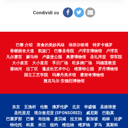
Condividi su
巴黎 介绍
美食的美妙风味
埃菲尔铁塔
特罗卡德罗
香榭丽舍大道
凯旋门
巴黎圣母院
卢浮宫博物馆
卢浮宫
凡尔赛宫
蒙马特
卢森堡公园
奥赛博物馆
圣礼拜堂
荣军院
大小皇宫
大小皇宫
孚日广场
旺多姆广场
玛德莲教堂
塞纳河
拉丁区
蓬皮杜艺术中心
维莱特公园
罗丹博物馆
国立工艺学院
玛摩丹美术馆
赛努奇博物馆
雅克马尔·安德烈博物馆
东京
五渔村
伦敦
佛罗伦萨
北京
华盛顿
圣彼得堡
圣托里尼
塔尔奎尼亚 (SPONSORED)
威尼斯
巴勒莫
巴塞罗那
巴黎
布拉格
庞贝城
拉文纳
新加坡
柏林
比萨
特伦托
科莫
米兰
纽约
维也纳
维罗纳
罗马
莫斯科