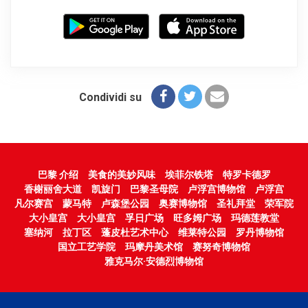
Condividi su
巴黎 介绍
美食的美妙风味
埃菲尔铁塔
特罗卡德罗
香榭丽舍大道
凯旋门
巴黎圣母院
卢浮宫博物馆
卢浮宫
凡尔赛宫
蒙马特
卢森堡公园
奥赛博物馆
圣礼拜堂
荣军院
大小皇宫
大小皇宫
孚日广场
旺多姆广场
玛德莲教堂
塞纳河
拉丁区
蓬皮杜艺术中心
维莱特公园
罗丹博物馆
国立工艺学院
玛摩丹美术馆
赛努奇博物馆
雅克马尔·安德烈博物馆