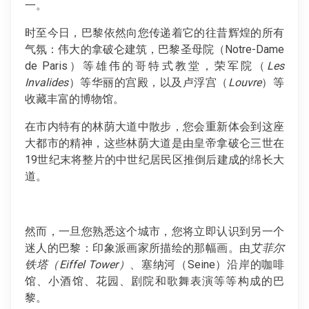
一。
时至今日，巴黎依然向您传递着它的往昔辉煌的所有
气氛：伟大的拿破仑建筑，巴黎圣母院（Notre-Dame
de Paris）等雄伟的哥特式教堂，荣军院（
Les
Invalides
）等华丽的宫殿，以及卢浮宫（
Louvre
）等
收藏丰富的博物馆。
在市内特有的林荫大道中散步，您会重新体会到这座
大都市的精神，这些林荫大道是由皇帝拿破仑三世在
19世纪末将整片的中世纪居民区推倒后建成的绵长大
道。
然而，一旦您熟悉这个城市，您将立即认识到另一个
迷人的巴黎：印象派画家所描绘的那幅画。由
艾菲尔
铁塔（Eiffel Tower）
、塞纳河（Seine）沿岸的咖啡
馆、小酒馆、花园、剧院和歌舞表演等等构成的巴
黎。