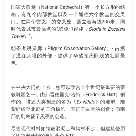
国家大教堂（National Cathedral）有一个长方形的结
构，有九个内部教堂以及一个通往六个教堂的交叉
口。在两个交叉口的交叉处，矗立着海拔206米、同
时代表城市最高点的“
凯旋门钟楼（Gloria in Excelsis
Tower）
”。
朝圣者观景廊（Pilgrim Observation Gallery）- 占据
了通往大塔的外部 - 提供了华盛顿天际线的壮丽景
色。
在中央大门的上方，您可以欣赏上个世纪最重要的宗
教雕塑之一，由弗雷德里克•哈特（Frederick Hart）创
作的、讲述人类创造的名为《
Ex Nihilo
》的雕塑。雕
塑延续至北部的三角楣饰，表征了白天的创造；而南
部的则表征了黑夜的创造。
尽管现代材料如钢筋混凝土和钢材不少，但建筑使用
了印第安纳州的典型黄色石材。