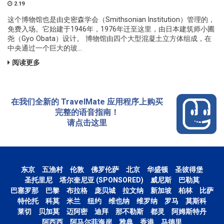
2.19
这个博物馆也是由史密森学会（Smithsonian Institution）管理的，
免费入场。它始建于1946年，1976年迁至这里，由日本建筑师小圃
尧（Gyo Obata）设计。 博物馆由四个大型混凝土立方体组成，在
中央通过一个巨大的玻...
阅读更多
在我们全新的 TravelMate 应用程序上购买
完整的语音指南！
请点击这里
东京
五渔村
伦敦
佛罗伦萨
北京
华盛顿
圣彼得堡
圣托里尼
塔尔奎尼亚 (SPONSORED)
威尼斯
巴勒莫
巴塞罗那
巴黎
布拉格
庞贝城
拉文纳
新加坡
柏林
比萨
特伦托
科莫
米兰
纽约
维也纳
维罗纳
罗马
莫斯科
莱切
贝加莫
迈阿密
迪拜
那不勒斯
都灵
阿姆斯特丹
阿西西
阿马尔菲海岸
雅典
香港
马德里