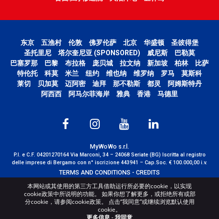
东京
五渔村
伦敦
佛罗伦萨
北京
华盛顿
圣彼得堡
圣托里尼
塔尔奎尼亚 (SPONSORED)
威尼斯
巴勒莫
巴塞罗那
巴黎
布拉格
庞贝城
拉文纳
新加坡
柏林
比萨
特伦托
科莫
米兰
纽约
维也纳
维罗纳
罗马
莫斯科
莱切
贝加莫
迈阿密
迪拜
那不勒斯
都灵
阿姆斯特丹
阿西西
阿马尔菲海岸
雅典
香港
马德里
MyWoWo s.r.l.
P.I. e C.F. 04201270164 Via Marconi, 34 – 24068 Seriate (BG) Iscritta al registro
delle imprese di Bergamo con n° iscrizione 443941 – Cap.Soc. € 100.000,00 i.v.
TERMS AND CONDITIONS
-
CREDITS
本网站或其使用的第三方工具借助运行所必要的cookie，以实现
cookie政策中所说明的功能。 如果你想了解更多，或拒绝所有或部
分cookie，请参阅cookie政策。 点击“我同意”或继续浏览默认使用
cookie。
更多信息
-
我同意