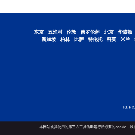
东京
五渔村
伦敦
佛罗伦萨
北京
华盛顿
新加坡
柏林
比萨
特伦托
科莫
米兰
P.I. e 
本网站或其使用的第三方工具借助运行所必要的cookie，以实现