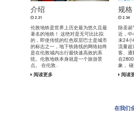
介绍
规格
2.21
2.34
伦敦地铁是世界上历史最为悠久且最
除圣诞
著名的地铁！ 这绝对是无可比比拟
近，中
的，即使传统的红色双层巴士是城市
末24
的标志之一，地下铁路线的网络始终
流量超
是在伦敦城内出行最快速高效的系
客、通
统。伦敦地铁本身就是一个旅游景
在28
点。 在伦敦...
象， 碰..
阅读更多
阅读
在我们全