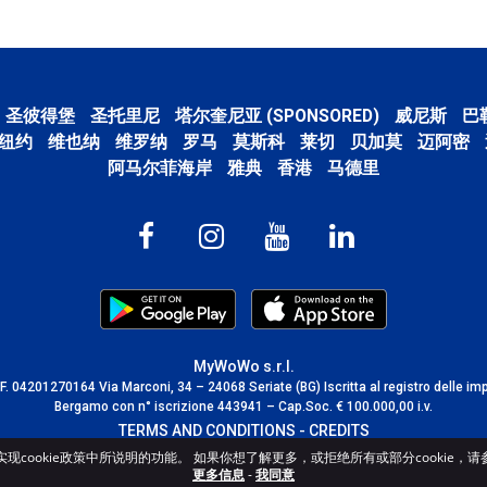
圣彼得堡
圣托里尼
塔尔奎尼亚 (SPONSORED)
威尼斯
巴
纽约
维也纳
维罗纳
罗马
莫斯科
莱切
贝加莫
迈阿密
阿马尔菲海岸
雅典
香港
马德里
MyWoWo s.r.l.
C.F. 04201270164 Via Marconi, 34 – 24068 Seriate (BG) Iscritta al registro delle im
Bergamo con n° iscrizione 443941 – Cap.Soc. € 100.000,00 i.v.
TERMS AND CONDITIONS
-
CREDITS
cookie政策中所说明的功能。 如果你想了解更多，或拒绝所有或部分cookie，请参阅c
更多信息
-
我同意