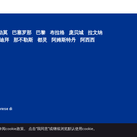
勒莫
巴塞罗那
巴黎
布拉格
庞贝城
拉文纳
迪拜
那不勒斯
都灵
阿姆斯特丹
阿西西
prese di
ookie政策。 点击“我同意”或继续浏览默认使用cookie。