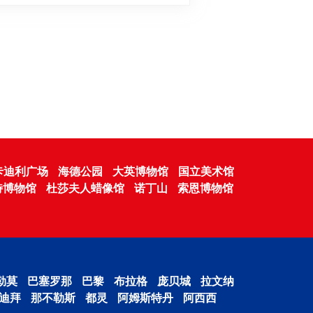
卡迪利广场
海德公园
大英博物馆
国立美术馆
特博物馆
杜莎夫人蜡像馆
诺丁山
索恩博物馆
勒莫
巴塞罗那
巴黎
布拉格
庞贝城
拉文纳
迪拜
那不勒斯
都灵
阿姆斯特丹
阿西西