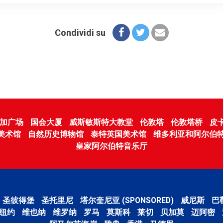
Condividi su
加广场
国会大厦
威斯敏斯特大教堂
伦敦塔
伦敦塔桥
皮
美术馆
自然历史博物馆
泰特英国美术馆
维多利亚和阿尔伯
皇家阿尔伯特音乐厅
圣彼得堡
圣托里尼
塔尔奎尼亚 (SPONSORED)
威尼斯
巴
纽约
维也纳
维罗纳
罗马
莫斯科
莱切
贝加莫
迈阿密