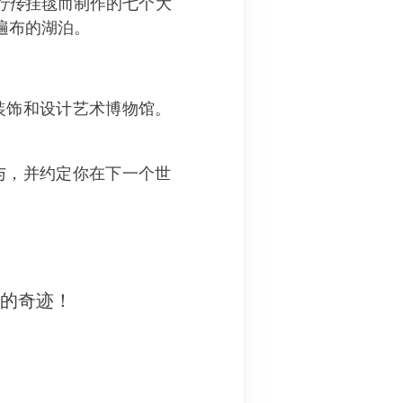
行传
挂毯而制作的七个大
遍布的湖泊。
装饰和设计艺术博物馆。
与，并约定你在下一个世
妙的奇迹！