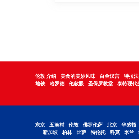
伦敦 介绍
美食的美妙风味
白金汉宫
特拉法
地铁
哈罗德
伦敦眼
圣保罗教堂
泰特现代
东京
五渔村
伦敦
佛罗伦萨
北京
华盛顿
新加坡
柏林
比萨
特伦托
科莫
米兰