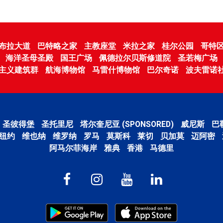
布拉大道
巴特略之家
主教座堂
米拉之家
桂尔公园
哥特
海洋圣母圣殿
国王广场
佩德拉尔贝斯修道院
圣若梅广场
主义建筑群
航海博物馆
马雷什博物馆
巴尔奇诺
波夫雷诺
圣彼得堡
圣托里尼
塔尔奎尼亚 (SPONSORED)
威尼斯
巴
纽约
维也纳
维罗纳
罗马
莫斯科
莱切
贝加莫
迈阿密
阿马尔菲海岸
雅典
香港
马德里