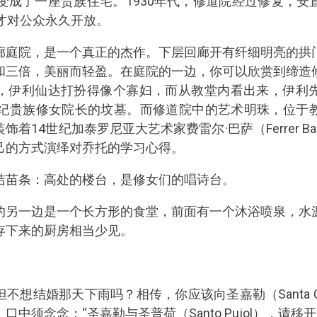
变成了一座贵族住宅。1930年代，修道院经过修复，
才对公众永久开放。
廊庭院，是一个真正的杰作。下层回廊开有纤细明亮的拱
和三倍，美丽而轻盈。在庭院的一边，你可以欣赏到缔造
，伊利仙达打扮得像个寡妇，而从教堂内看出来，伊利
世纪贵族修女院长的坟墓。而修道院中的艺术明珠，位于
着14世纪加泰罗尼亚大艺术家费雷尔·巴萨（Ferrer B
己的方式演绎对乔托的学习心得。
洁苗条：高处的楼台，是修女们的唱诗台。
的另一边是一个长方形的食堂，前面有一个沐浴喷泉，水
存下来的厨房相当少见。
不想结婚那天下雨吗？相传，你应该向圣嘉勒（Santa Ch
中须念念：“圣嘉勒与圣普荷（Santo Pujol），请移