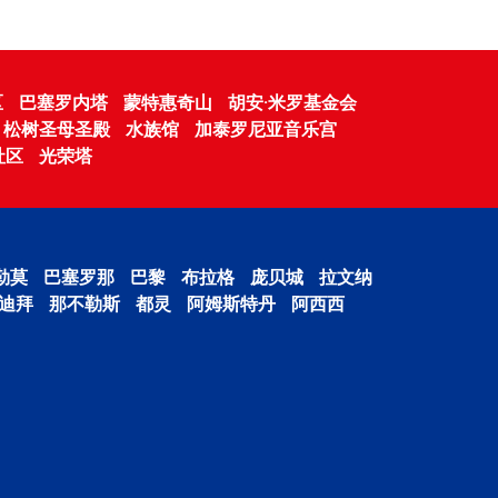
区
巴塞罗内塔
蒙特惠奇山
胡安·米罗基金会
松树圣母圣殿
水族馆
加泰罗尼亚音乐宫
社区
光荣塔
勒莫
巴塞罗那
巴黎
布拉格
庞贝城
拉文纳
迪拜
那不勒斯
都灵
阿姆斯特丹
阿西西