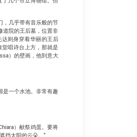
安置了几个市立博物馆。但
门，几乎带有音乐般的节
修道院的王后墓，位置非
先达则身穿着华丽的王后
教堂唱诗台上方，那就是
assa）的壁画，他到意大
源是一个水池。非常有趣
iara）献祭鸡蛋。要将
开遮挡太阳的云朵。”