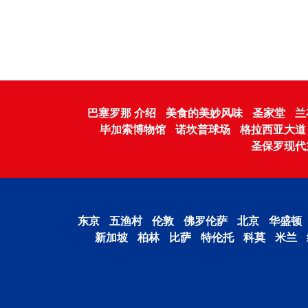
巴塞罗那 介绍
美食的美妙风味
圣家堂
兰
毕加索博物馆
诺坎普球场
格拉西亚大道
圣保罗现代
东京
五渔村
伦敦
佛罗伦萨
北京
华盛顿
新加坡
柏林
比萨
特伦托
科莫
米兰