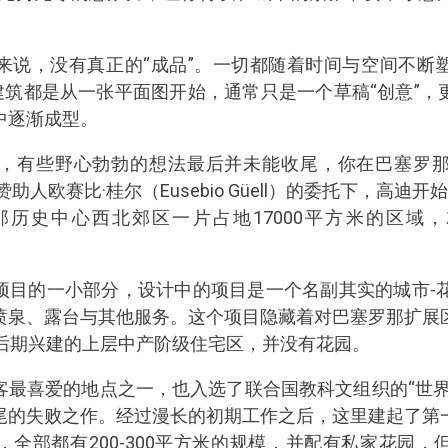
来说，没有真正的“成品”。一切都随着时间与空间不断
建筑都是从一张平面图开始，通常只是一个草稿“创意”
中逐渐成型。
，有些野心勃勃的想法最后并未能收尾，你在巴塞罗
赞助人欧赛比·桂尔（Eusebio Güell）的委托下，高迪
历史中心西北郊区一片占地17000平方米的区域，就
项目的一小部分，设计中的项目是一个名副其实的城市-花
泉、露台与其他服务。这个项目隐藏着对巴塞罗那扩展区（E
中后期兴建的上层中产阶级住宅区，并没有花园。
客最喜爱的地点之一，也入选了联合国教科文组织的“世界
尾的失败之作。经过漫长的初期工作之后，这里建起了第
全部都有200-300平方米的规模，并配有私家花园