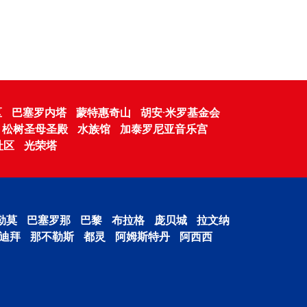
区
巴塞罗内塔
蒙特惠奇山
胡安·米罗基金会
松树圣母圣殿
水族馆
加泰罗尼亚音乐宫
社区
光荣塔
勒莫
巴塞罗那
巴黎
布拉格
庞贝城
拉文纳
迪拜
那不勒斯
都灵
阿姆斯特丹
阿西西