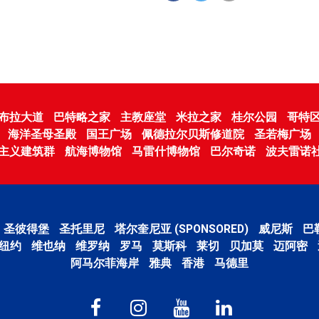
布拉大道
巴特略之家
主教座堂
米拉之家
桂尔公园
哥特
海洋圣母圣殿
国王广场
佩德拉尔贝斯修道院
圣若梅广场
主义建筑群
航海博物馆
马雷什博物馆
巴尔奇诺
波夫雷诺
圣彼得堡
圣托里尼
塔尔奎尼亚 (SPONSORED)
威尼斯
巴
纽约
维也纳
维罗纳
罗马
莫斯科
莱切
贝加莫
迈阿密
阿马尔菲海岸
雅典
香港
马德里