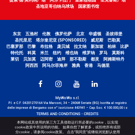
圣地亚哥伯纳乌球场
国家图书馆
东京
五渔村
伦敦
佛罗伦萨
北京
华盛顿
圣彼得堡
圣托里尼
塔尔奎尼亚 (SPONSORED)
威尼斯
巴勒莫
巴塞罗那
巴黎
布拉格
庞贝城
拉文纳
新加坡
柏林
比萨
特伦托
科莫
米兰
纽约
维也纳
维罗纳
罗马
莫斯科
莱切
贝加莫
迈阿密
迪拜
那不勒斯
都灵
阿姆斯特丹
阿西西
阿马尔菲海岸
雅典
香港
马德里
MyWoWo s.r.l.
P.I. e C.F. 04201270164 Via Marconi, 34 – 24068 Seriate (BG) Iscritta al registro
delle imprese di Bergamo con n° iscrizione 443941 – Cap.Soc. € 100.000,00 i.v.
TERMS AND CONDITIONS
-
CREDITS
本网站或其使用的第三方工具借助运行所必要的cookie，以实现
cookie政策中所说明的功能。 如果你想了解更多，或拒绝所有或部
分cookie，请参阅cookie政策。 点击“我同意”或继续浏览默认使用