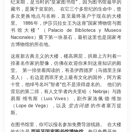
纪末期，是当时的“皇家图书馆”，因为图书馆最早的
藏书，是属于皇室的。 在它三个多世纪的生命中，曾
多次更换地点与名称，直至最终落户于现在的大楼
里。 1886年，伊莎贝拉女王为这座“国家博物馆与图
书馆大楼”（Palacio de Biblioteca y Museos
Nacionales）奠下第一块基石，最初这里也是国家考
古博物馆的所在地。
这座新古典主义的大楼，楼高两层，拱廊上方列着一
排著名作家的塑像，仿佛在欢迎你来到这座知识的殿
堂。 第一排坐着阅读的，有圣伊西德罗（马德里主保
圣人），右边是西班牙史上最有文化的国外，阿方索
十世，他绰号名叫“智者”也不是浪得虚名的。 他们的
背后的第二排，有人文学者内夫里哈（ Nebrija）与路
易斯·维韦斯（Luis Vives），剧作家洛佩·德·维加
（Lope de Vega），以及
堂吉诃德
的作者塞万提
斯。
在图书馆里，你可以报名参加免费导游线路。 在大楼
的右边是
西班牙国家图书馆博物馆
，每日免费开放。