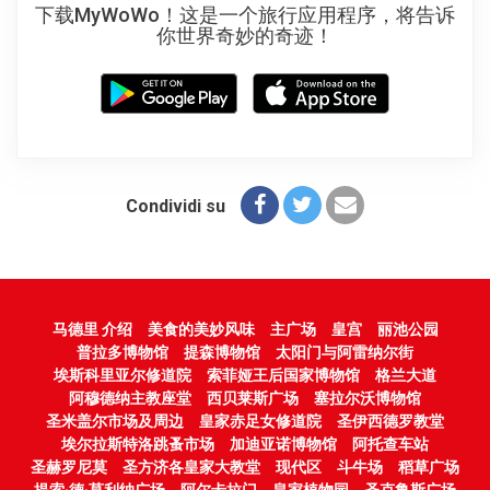
下载MyWoWo！这是一个旅行应用程序，将告诉
你世界奇妙的奇迹！
Condividi su
马德里 介绍
美食的美妙风味
主广场
皇宫
丽池公园
普拉多博物馆
提森博物馆
太阳门与阿雷纳尔街
埃斯科里亚尔修道院
索菲娅王后国家博物馆
格兰大道
阿穆德纳主教座堂
西贝莱斯广场
塞拉尔沃博物馆
圣米盖尔市场及周边
皇家赤足女修道院
圣伊西德罗教堂
埃尔拉斯特洛跳蚤市场
加迪亚诺博物馆
阿托查车站
圣赫罗尼莫
圣方济各皇家大教堂
现代区
斗牛场
稻草广场
提索·德·莫利纳广场
阿尔卡拉门
皇家植物园
圣克鲁斯广场