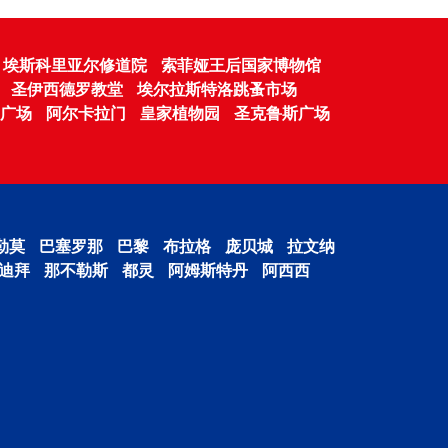
埃斯科里亚尔修道院
索菲娅王后国家博物馆
圣伊西德罗教堂
埃尔拉斯特洛跳蚤市场
纳广场
阿尔卡拉门
皇家植物园
圣克鲁斯广场
勒莫
巴塞罗那
巴黎
布拉格
庞贝城
拉文纳
迪拜
那不勒斯
都灵
阿姆斯特丹
阿西西