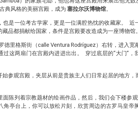
uilera y Gamboa）的家族宅邸，他也将这座宫殿用来展
座古典风格的美丽宫殿，成为
塞拉尔沃博物馆
。
，也是一位考古学家，更是一位满腔热忱的收藏家。 近
的藏品都捐献给国家，条件是宫殿要改造成为一座博物馆
里格斯街（calle Ventura Rodríguez）右转，
通过这两扇门在宫殿内进进出出。 穿过底层的“大门”，
开始参观宫殿，夹层从前是贵族主人们日常起居的地方，
里面陈列着宗教题材的绘画作品，然后，我们会下楼参观
八角亭台上，你可以放松片刻，欣赏周边的古罗马皇帝