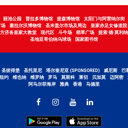
丽池公园
普拉多博物馆
提森博物馆
太阳门与阿雷纳尔街
广场
塞拉尔沃博物馆
圣米盖尔市场及周边
皇家赤足女修道院
方济各皇家大教堂
现代区
斗牛场
稻草广场
提索·德·莫利
圣地亚哥伯纳乌球场
国家图书馆
圣彼得堡
圣托里尼
塔尔奎尼亚 (SPONSORED)
威尼斯
巴
纽约
维也纳
维罗纳
罗马
莫斯科
莱切
贝加莫
迈阿密
阿马尔菲海岸
雅典
香港
马德里