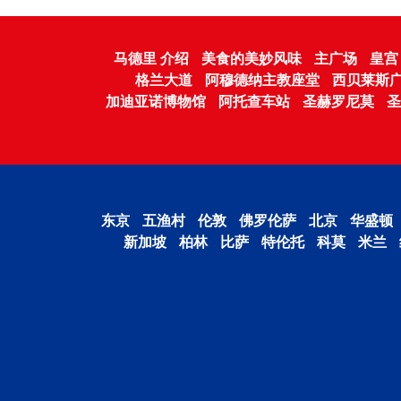
马德里 介绍
美食的美妙风味
主广场
皇宫
格兰大道
阿穆德纳主教座堂
西贝莱斯
加迪亚诺博物馆
阿托查车站
圣赫罗尼莫
圣
东京
五渔村
伦敦
佛罗伦萨
北京
华盛顿
新加坡
柏林
比萨
特伦托
科莫
米兰