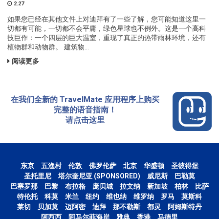
2.27
如果您已经在其他文件上对迪拜有了一些了解，您可能知道这里一
切都有可能，一切都不会平庸，绿色星球也不例外。这是一个高科
技巨作：一个四层的巨大温室，重现了真正的热带雨林环境，还有
植物群和动物群。 建筑物...
阅读更多
在我们全新的 TravelMate 应用程序上购买
完整的语音指南！
请点击这里
东京
五渔村
伦敦
佛罗伦萨
北京
华盛顿
圣彼得堡
圣托里尼
塔尔奎尼亚 (SPONSORED)
威尼斯
巴勒莫
巴塞罗那
巴黎
布拉格
庞贝城
拉文纳
新加坡
柏林
比萨
特伦托
科莫
米兰
纽约
维也纳
维罗纳
罗马
莫斯科
莱切
贝加莫
迈阿密
迪拜
那不勒斯
都灵
阿姆斯特丹
阿西西
阿马尔菲海岸
雅典
香港
马德里