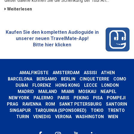
dieser Galerie können Sie die Schenkung der Tsui Art...
Weiterlesen
Kaufen Sie den kompletten Audioguide in
unserer neuen TravelMate-App!
Bitte hier klicken
AMALFIKÜSTE
AMSTERDAM
ASSISI
ATHEN
BARCELONA
BERGAMO
BERLIN
CINQUE TERRE
COMO
DUBAI
FLORENZ
HONG KONG
LECCE
LONDON
MADRID
MAILAND
MIAMI
MOSKAU
NEAPEL
NEW YORK
PALERMO
PARIS
PEKING
PISA
POMPEJI
PRAG
RAVENNA
ROM
SANKT PETERSBURG
SANTORIN
SINGAPUR
TARQUINIA (SPONSORED)
TOKIO
TRENTO
TURIN
VENEDIG
VERONA
WASHINGTON
WIEN