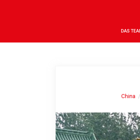
DAS TE
China