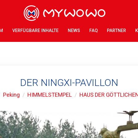
AM
VERFÜGBARE INHALTE
NEWS
FAQ
PARTNER
K
DER NINGXI-PAVILLON
Peking
HIMMELSTEMPEL
HAUS DER GÖTTLICHE