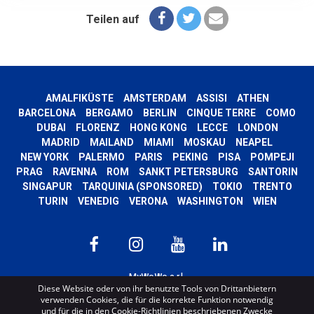
Teilen auf
AMALFIKÜSTE
AMSTERDAM
ASSISI
ATHEN
BARCELONA
BERGAMO
BERLIN
CINQUE TERRE
COMO
DUBAI
FLORENZ
HONG KONG
LECCE
LONDON
MADRID
MAILAND
MIAMI
MOSKAU
NEAPEL
NEW YORK
PALERMO
PARIS
PEKING
PISA
POMPEJI
PRAG
RAVENNA
ROM
SANKT PETERSBURG
SANTORIN
SINGAPUR
TARQUINIA (SPONSORED)
TOKIO
TRENTO
TURIN
VENEDIG
VERONA
WASHINGTON
WIEN
MyWoWo s.r.l.
Diese Website oder von ihr benutzte Tools von Drittanbietern
P.I. e C.F. 04201270164 Via Marconi, 34 – 24068 Seriate (BG) Iscritta al registro
verwenden Cookies, die für die korrekte Funktion notwendig
delle imprese di Bergamo con n° iscrizione 443941 – Cap.Soc. € 100.000,00 i.v.
und für die in den Cookie-Richtlinien beschriebenen Zwecke
TERMS AND CONDITIONS
-
CREDITS