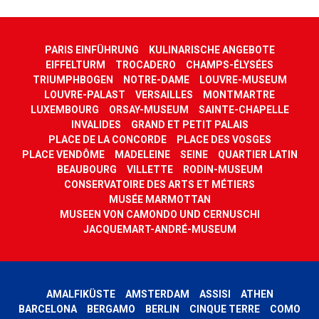
PARIS EINFÜHRUNG
KULINARISCHE ANGEBOTE
EIFFELTURM
TROCADERO
CHAMPS-ÉLYSÉES
TRIUMPHBOGEN
NOTRE-DAME
LOUVRE-MUSEUM
LOUVRE-PALAST
VERSAILLES
MONTMARTRE
LUXEMBOURG
ORSAY-MUSEUM
SAINTE-CHAPELLE
INVALIDES
GRAND ET PETIT PALAIS
PLACE DE LA CONCORDE
PLACE DES VOSGES
PLACE VENDÔME
MADELEINE
SEINE
QUARTIER LATIN
BEAUBOURG
VILLETTE
RODIN-MUSEUM
CONSERVATOIRE DES ARTS ET MÉTIERS
MUSÉE MARMOTTAN
MUSEEN VON CAMONDO UND CERNUSCHI
JACQUEMART-ANDRÉ-MUSEUM
AMALFIKÜSTE
AMSTERDAM
ASSISI
ATHEN
BARCELONA
BERGAMO
BERLIN
CINQUE TERRE
COMO